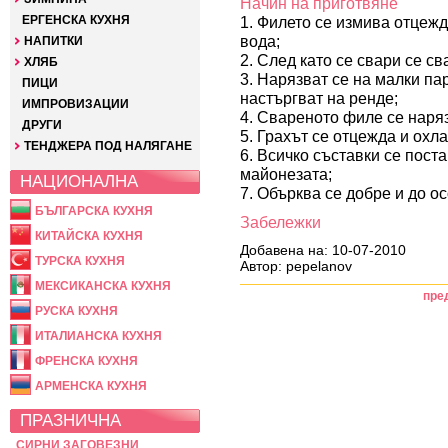
Начин на приготвяне
ЕРГЕНСКА КУХНЯ
1. Филето се измива отцежд
вода;
НАПИТКИ
2. След като се свари се св
ХЛЯБ
3. Нарязват се на малки па
ПИЦИ
настъргват на ренде;
ИМПРОВИЗАЦИИ
4. Свареното филе се наряз
ДРУГИ
5. Грахът се отцежда и охл
ТЕНДЖЕРА ПОД НАЛЯГАНЕ
6. Всичко съставки се поста
майонезата;
НАЦИОНАЛНА
7. Обърква се добре и до о
БЪЛГАРСКА КУХНЯ
Забележки
КИТАЙСКА КУХНЯ
Добавена на: 10-07-2010
ТУРСКА КУХНЯ
Автор: pepelanov
МЕКСИКАНСКА КУХНЯ
пре
РУСКА КУХНЯ
ИТАЛИАНСКА КУХНЯ
ФРЕНСКА КУХНЯ
АРМЕНСКА КУХНЯ
ПРАЗНИЧНА
СИРНИ ЗАГОВЕЗНИ