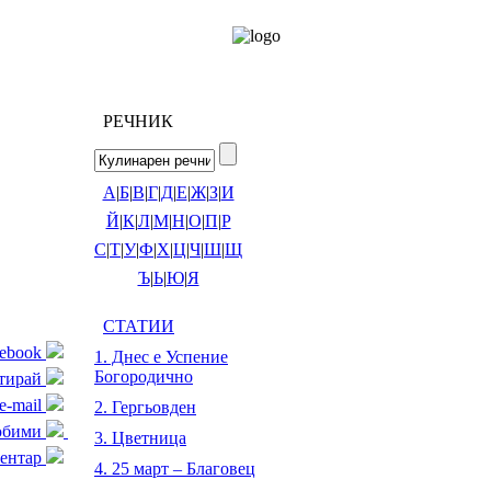
РЕЧНИК
А
|
Б
|
В
|
Г
|
Д
|
Е
|
Ж
|
З
|
И
Й
|
К
|
Л
|
М
|
Н
|
О
|
П
|
Р
С
|
Т
|
У
|
Ф
|
Х
|
Ц
|
Ч
|
Ш
|
Щ
Ъ
|
Ь
|
Ю
|
Я
СТАТИИ
cebook
1. Днес е Успение
Богородично
тирай
e-mail
2. Гергьовден
любими
3. Цветница
ентар
4. 25 март – Благовец