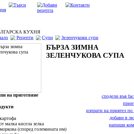
ЛГАРСКА КУХНЯ
чало
Рецепти
Супи
Зеленчукови супи
БЪРЗА ЗИМНА
ЗЕЛЕНЧУКОВА СУПА
пи на приготвяне
сподели във fa
прин
одукти
изпрати на приятел по 
добави в 
 картофа
 от малка кисела зелка
напиши ком
 моркова (според големината им)