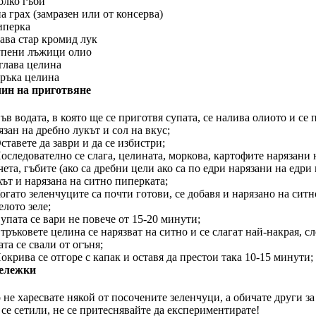
олко гъби
а грах (замразен или от консерва)
иперка
лава стар кромид лук
упени лъжици олио
 глава целина
тръка целина
ин на приготвяне
Във водата, в която ще се приготвя супата, се налива олиото и се 
язан на дребно лукът и сол на вкус;
Оставете да заври и да се избистри;
Последователно се слага, целината, моркова, картофите нарязани 
чета, гъбите (ако са дребни цели ако са по едри нарязани на едри 
хът и нарязана на ситно пиперката;
Когато зеленчуците са почти готови, се добавя и нарязано на ситн
елото зеле;
Супата се вари не повече от 15-20 минути;
Стръковете целина се нарязват на ситно и се слагат най-накрая, сл
ата се свали от огъня;
Покрива се отгоре с капак и оставя да престои така 10-15 минути;
ележки
 не харесвате някой от посочените зеленчуци, а обичате други за
 се сетили, не се притеснявайте да експериментирате!