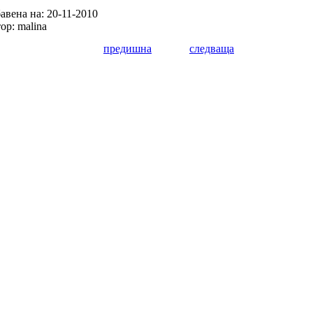
авена на: 20-11-2010
ор: malina
предишна
следваща