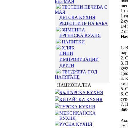
няк
БЕЗ МАЯ
шеп
ТЕСТЕНИ ПЕЧИВА С
1 п
МАЯ
1 г
ДЕТСКА КУХНЯ
2 с
РЕЦЕПТИТЕ НА БАБА
1/4
ЗИМНИНА
2 с
ЕРГЕНСКА КУХНЯ
Нач
НАПИТКИ
1. 
ХЛЯБ
нар
ПИЦИ
2. 
ИМПРОВИЗАЦИИ
3. 
ДРУГИ
куб
ТЕНДЖЕРА ПОД
гра
НАЛЯГАНЕ
4. 
кис
НАЦИОНАЛНА
5. 
БЪЛГАРСКА КУХНЯ
6. 
суп
КИТАЙСКА КУХНЯ
7. 
ТУРСКА КУХНЯ
Заб
МЕКСИКАНСКА
КУХНЯ
Ако
РУСКА КУХНЯ
сме