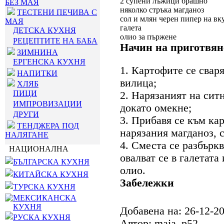
2 супени лъжици брашно
БЕЗ МАЯ
няколко стръка магданоз
ТЕСТЕНИ ПЕЧИВА С
сол и млян черен пипер на вк
МАЯ
галета
ДЕТСКА КУХНЯ
олио за пържене
РЕЦЕПТИТЕ НА БАБА
Начин на приготвян
ЗИМНИНА
ЕРГЕНСКА КУХНЯ
1. Картофите се сваря
НАПИТКИ
вилица;
ХЛЯБ
ПИЦИ
2. Нарязаният на ситн
ИМПРОВИЗАЦИИ
докато омекне;
ДРУГИ
3. Прибавя се към ка
ТЕНДЖЕРА ПОД
нарязания магданоз, 
НАЛЯГАНЕ
4. Сместа се разбърк
НАЦИОНАЛНА
овалват се в галетата
БЪЛГАРСКА КУХНЯ
олио.
КИТАЙСКА КУХНЯ
Забележки
ТУРСКА КУХНЯ
МЕКСИКАНСКА
КУХНЯ
Добавена на: 26-12-2
РУСКА КУХНЯ
Автор: maja_p52