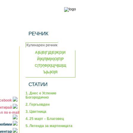
РЕЧНИК
А
|
Б
|
В
|
Г
|
Д
|
Е
|
Ж
|
З
|
И
Й
|
К
|
Л
|
М
|
Н
|
О
|
П
|
Р
С
|
Т
|
У
|
Ф
|
Х
|
Ц
|
Ч
|
Ш
|
Щ
Ъ
|
Ь
|
Ю
|
Я
СТАТИИ
1. Днес е Успение
Богородично
acebook
2. Гергьовден
нтирай
3. Цветница
л по e-mail
4. 25 март – Благовец
 любими
5. Легенда за мартеницата
оментар