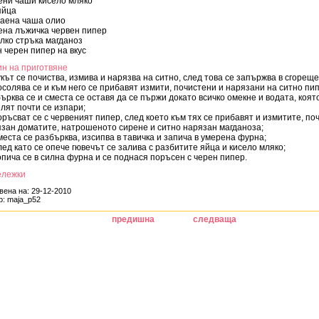
ени чаши кисело мляко
яйца
чаена чаша олио
ена лъжичка червен пипер
лко стръка магданоз
 черен пипер на вкус
н на приготвяне
укът се почиства, измива и нарязва на ситно, след това се запържва в сгорещ
осолява се и към него се прибавят измити, почистени и нарязани на ситно пи
ърква се и сместа се оставя да се пържи докато всичко омекне и водата, коят
лят почти се изпари;
оръсват се с червеният пипер, след което към тях се прибавят и измитите, по
зан доматите, натрошеното сирене и ситно нарязан магданоза;
места се разбърква, изсипва в тавичка и запича в умерена фурна;
лед като се опече гювечът се залива с разбитите яйца и кисело мляко;
опича се в силна фурна и се поднася поръсен с черен пипер.
ележки
вена на: 29-12-2010
р: maja_p52
предишна
следваща