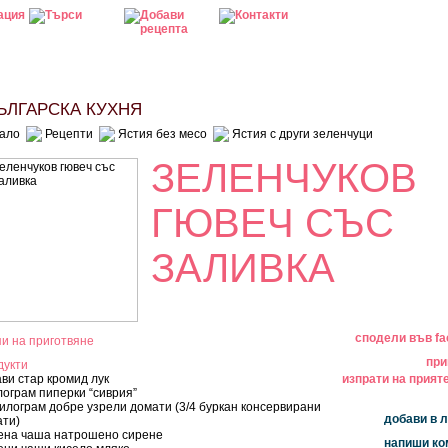
ЛГАРСКА КУХНЯ
ало
Рецепти
Ястия без месо
Ястия с други зеленчуци
ЗЕЛЕНЧУКОВ
ГЮВЕЧ СЪС
ЗАЛИВКА
сподели във f
и на приготвяне
при
дукти
ави стар кромид лук
изпрати на прияте
лограм пиперки “сиврия”
килограм добре узрели домати (3/4 буркан консервирани
добави в
ати)
аена чаша натрошено сирене
напиши к