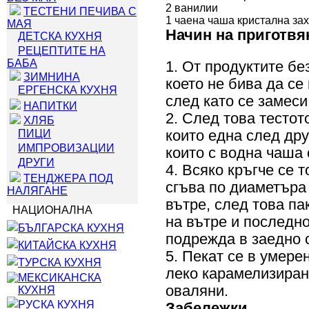
2 ванилии
ТЕСТЕНИ ПЕЧИВА С
1 чаена чаша кристална за
МАЯ
Начин на приготвя
ДЕТСКА КУХНЯ
РЕЦЕПТИТЕ НА
БАБА
1. От продуктите бе
ЗИМНИНА
което не бива да с
ЕРГЕНСКА КУХНЯ
след като се замеси
НАПИТКИ
2. След това тестот
ХЛЯБ
ПИЦИ
които една след дру
ИМПРОВИЗАЦИИ
които с водна чаша 
ДРУГИ
4. Всяко кръгче се 
ТЕНДЖЕРА ПОД
сгъва по диаметъра 
НАЛЯГАНЕ
вътре, след това па
НАЦИОНАЛНА
на вътре и последно
БЪЛГАРСКА КУХНЯ
подрежда в заедно 
КИТАЙСКА КУХНЯ
5. Пекат се в умере
ТУРСКА КУХНЯ
леко карамелизиране
МЕКСИКАНСКА
оваляни.
КУХНЯ
РУСКА КУХНЯ
Забележки