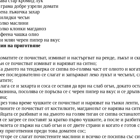
лава стар кромид лук
 грама добре узрели домати
аена лъжичка захар
килидки чесън
олко маслини
олко клонки магданоз
афеена чашка олио
 и млян черен пипер на вкус
ин на приготвяне
Доматите се почистват, измиват и настъргват на ренде, лъкът и с
ън се почистват измиват и нарязват на ситно;
На дъното на тенджерка се сипва по-голяма част от олиото и когат
рее последователно се слагат и запържват леко лукът и чесънът, с
атите;
Слага се и захарта и соса се оставя да ври на слаб огън, докато ос
мазнина, посолява се поръсва се с черен пипер на вкус и се дръпв
ана;
През това време чушките се почистват и нарязват на тънки ленти,
лините се почистват от костилките, магданозът се нарязва на сит
Яйцата се разбиват и на дъното на голям тиган се сипва останало
 се загрее се поставят за кратко първо чушките, а после и разбит
Омлета се пържи на слаб огън и от двете страни и когато е готов 
ху приготвения преди това доматен сос;
Отгоре се слагат почистените маслини и всичко се посипва със с