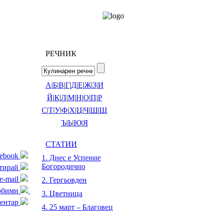
РЕЧНИК
А
|
Б
|
В
|
Г
|
Д
|
Е
|
Ж
|
З
|
И
Й
|
К
|
Л
|
М
|
Н
|
О
|
П
|
Р
С
|
Т
|
У
|
Ф
|
Х
|
Ц
|
Ч
|
Ш
|
Щ
Ъ
|
Ь
|
Ю
|
Я
СТАТИИ
cebook
1. Днес е Успение
Богородично
тирай
e-mail
2. Гергьовден
любими
3. Цветница
ентар
4. 25 март – Благовец