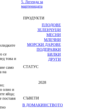
5. Легенда за
мартеницата
ПРОДУКТИ
ПЛОДОВЕ
ЗЕЛЕНЧУЦИ
МЕСНИ
МЛЕЧНИ
МОРСКИ ДАРОВЕ
килидките
ПОДПРАВКИ
о се
БИЛКИ
лед това и
ДРУГИ
СТАТУС
тане само
а на
2028
но;
то олио и
ите яйца;
СЪВЕТИ
се поставя
В ДОМАКИНСТВОТО
итно