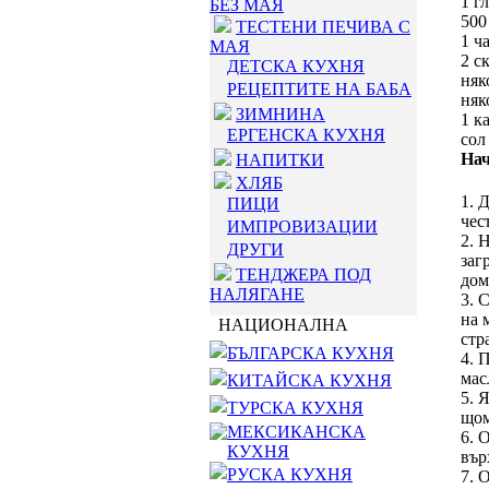
1 г
БЕЗ МАЯ
500
ТЕСТЕНИ ПЕЧИВА С
1 ч
МАЯ
2 с
ДЕТСКА КУХНЯ
няк
РЕЦЕПТИТЕ НА БАБА
няк
ЗИМНИНА
1 к
ЕРГЕНСКА КУХНЯ
сол
Нач
НАПИТКИ
ХЛЯБ
1. 
ПИЦИ
чес
ИМПРОВИЗАЦИИ
2. 
ДРУГИ
заг
ТЕНДЖЕРА ПОД
дом
НАЛЯГАНЕ
3. 
на 
НАЦИОНАЛНА
стр
БЪЛГАРСКА КУХНЯ
4. 
мас
КИТАЙСКА КУХНЯ
5. 
ТУРСКА КУХНЯ
щом
МЕКСИКАНСКА
6. 
КУХНЯ
вър
РУСКА КУХНЯ
7. 