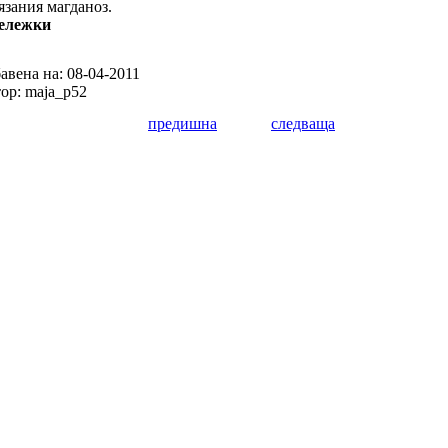
язания магданоз.
ележки
авена на: 08-04-2011
ор: maja_p52
предишна
следваща