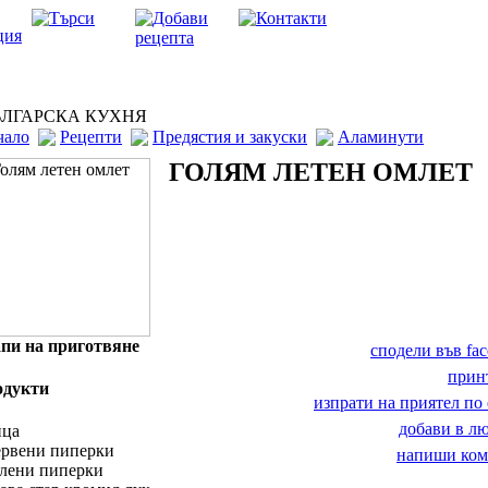
ЛГАРСКА КУХНЯ
чало
Рецепти
Предястия и закуски
Аламинути
ГОЛЯМ ЛЕТЕН ОМЛЕТ
пи на приготвяне
сподели във fa
прин
одукти
изпрати на приятел по 
добави в 
йца
ервени пиперки
напиши ком
елени пиперки