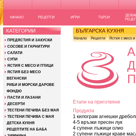
КАТЕГОРИИ
БЪЛГАРСКА КУХНЯ
Начало
Рецепти
Ястия с месо и
ПРЕДЯСТИЯ И ЗАКУСКИ
СОСОВЕ И ГАРНИТУРИ
А
САЛАТИ
СУПИ
Д
ЯСТИЯ С МЕСО И ПТИЦИ
ЯСТИЯ БЕЗ МЕСО
П
ВЕГАНСКИ
РИБИ И МОРСКИ ДАРОВЕ
ФОНДЮ
ПАСТИ И ЛАЗАНИ
Етапи на приготвяне
ДЕСЕРТИ
Продукти
ТЕСТЕНИ ПЕЧИВА БЕЗ МАЯ
1 килограм агнешки дребол
ТЕСТЕНИ ПЕЧИВА С МАЯ
4-5 връзки пресен лук
ДЕТСКА КУХНЯ
4 супени лъжици олио
РЕЦЕПТИТЕ НА БАБА
2 супени лъжици краве мас
ЗИМНИНА