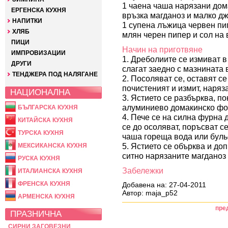
1 чаена чаша нарязани дом
ЕРГЕНСКА КУХНЯ
връзка магданоз и малко д
НАПИТКИ
1 супена лъжица червен пи
ХЛЯБ
млян черен пипер и сол на 
ПИЦИ
Начин на приготвяне
ИМПРОВИЗАЦИИ
1. Дреболиите се измиват в
ДРУГИ
слагат заедно с мазнината 
ТЕНДЖЕРА ПОД НАЛЯГАНЕ
2. Посоляват се, оставят се
почистеният и измит, наряз
НАЦИОНАЛНА
3. Ястието се разбърква, по
алуминиево домакинско фо
БЪЛГАРСКА КУХНЯ
4. Пече се на силна фурна 
КИТАЙСКА КУХНЯ
се до осоляват, поръсват с
ТУРСКА КУХНЯ
чаша гореща вода или буль
5. Ястието се обърква и доп
МЕКСИКАНСКА КУХНЯ
ситно нарязаните магданоз
РУСКА КУХНЯ
Забележки
ИТАЛИАНСКА КУХНЯ
ФРЕНСКА КУХНЯ
Добавена на: 27-04-2011
Автор: maja_p52
АРМЕНСКА КУХНЯ
пре
ПРАЗНИЧНА
СИРНИ ЗАГОВЕЗНИ