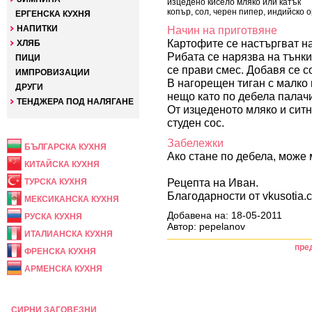
изцедено кисело мляко или катък
копър, сол, черен пипер, индийско 
ЕРГЕНСКА КУХНЯ
НАПИТКИ
Начин на приготвяне
Картофите се настъргват на
ХЛЯБ
Рибата се нарязва на тънки
ПИЦИ
се прави смес. Добавя се с
ИМПРОВИЗАЦИИ
В нагорещен тиган с малко 
ДРУГИ
нещо като по дебела палачи
ТЕНДЖЕРА ПОД НАЛЯГАНЕ
От изцеденото мляко и ситн
студен сос.
НАЦИОНАЛНА
Забележки
БЪЛГАРСКА КУХНЯ
Ако стане по дебела, може 
КИТАЙСКА КУХНЯ
Рецепта на Иван.
ТУРСКА КУХНЯ
Благодарности от vkusotia.
МЕКСИКАНСКА КУХНЯ
Добавена на: 18-05-2011
РУСКА КУХНЯ
Автор: pepelanov
ИТАЛИАНСКА КУХНЯ
пре
ФРЕНСКА КУХНЯ
АРМЕНСКА КУХНЯ
ПРАЗНИЧНА
СИРНИ ЗАГОВЕЗНИ