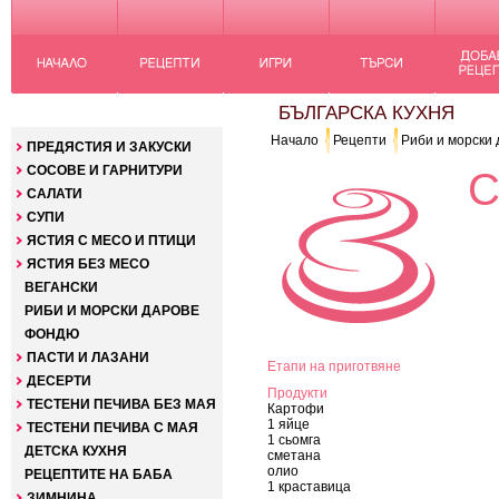
КАТЕГОРИИ
БЪЛГАРСКА КУХНЯ
Начало
Рецепти
Риби и морски
ПРЕДЯСТИЯ И ЗАКУСКИ
СОСОВЕ И ГАРНИТУРИ
С
САЛАТИ
СУПИ
ЯСТИЯ С МЕСО И ПТИЦИ
ЯСТИЯ БЕЗ МЕСО
ВЕГАНСКИ
РИБИ И МОРСКИ ДАРОВЕ
ФОНДЮ
ПАСТИ И ЛАЗАНИ
Етапи на приготвяне
ДЕСЕРТИ
Продукти
ТЕСТЕНИ ПЕЧИВА БЕЗ МАЯ
Картофи
1 яйце
ТЕСТЕНИ ПЕЧИВА С МАЯ
1 сьомга
ДЕТСКА КУХНЯ
сметана
олио
РЕЦЕПТИТЕ НА БАБА
1 краставица
ЗИМНИНА