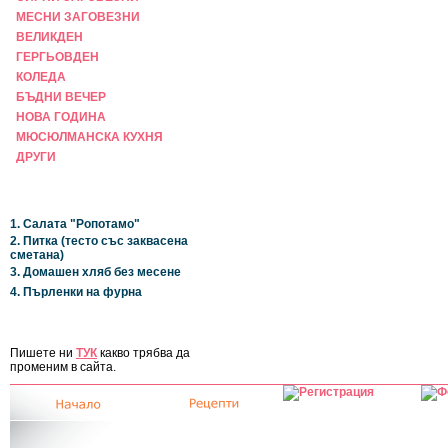
МЕСНИ ЗАГОВЕЗНИ
ВЕЛИКДЕН
ГЕРГЬОВДЕН
КОЛЕДА
БЪДНИ ВЕЧЕР
НОВА ГОДИНА
МЮСЮЛМАНСКА КУХНЯ
ДРУГИ
НАЙ-НОВИ
1. Салата "Ропотамо"
2. Питка (тесто със заквасена
сметана)
3. Домашен хляб без месене
4. Пърленки на фурна
ЗА САЙТА
Пишете ни
ТУК
какво трябва да
променим в сайта.