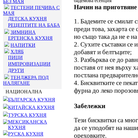
бадемова есенция
БЕЗ МАЯ
Начин на приготвяне
ТЕСТЕНИ ПЕЧИВА С
МАЯ
ДЕТСКА КУХНЯ
1. Бадемите се смилат 
РЕЦЕПТИТЕ НА БАБА
преди това, захарта се 
ЗИМНИНА
но също така да не е на
ЕРГЕНСКА КУХНЯ
2. Сухите съставки се 
НАПИТКИ
добавят и белтъците;
ХЛЯБ
ПИЦИ
3. Разбърква се до рав
ИМПРОВИЗАЦИИ
поставя от нея върху ха
ДРУГИ
постлана предварителн
ТЕНДЖЕРА ПОД
4. Бисквитките се пекат
НАЛЯГАНЕ
фурна до леко порозов
НАЦИОНАЛНА
БЪЛГАРСКА КУХНЯ
Забележки
КИТАЙСКА КУХНЯ
ТУРСКА КУХНЯ
Тези бисквитки са мног
МЕКСИКАНСКА
да се уподобят на наши
КУХНЯ
РУСКА КУХНЯ
ореховките.