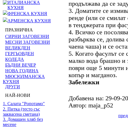
ИТАЛИАНСКА
продължава да се зад
КУХНЯ
3. Доматите се измива
ФРЕНСКА КУХНЯ
ренде (или се смилат 
АРМЕНСКА КУХНЯ
в тенджерата при фас
ПРАЗНИЧНА
4. Всичко се посоляв
СИРНИ ЗАГОВЕЗНИ
разбърква се, долива 
МЕСНИ ЗАГОВЕЗНИ
чаена чаша) и се оста
ВЕЛИКДЕН
5. Когато фасулът се 
ГЕРГЬОВДЕН
КОЛЕДА
малко вода брашно и з
БЪДНИ ВЕЧЕР
поври още 5 минути и
НОВА ГОДИНА
копър и магданоз.
МЮСЮЛМАНСКА
Забележки
КУХНЯ
ДРУГИ
НАЙ-НОВИ
Добавена на: 29-09-2
1. Салата "Ропотамо"
Автор: maja_p52
2. Питка (тесто със
заквасена сметана)
пре
3. Домашен хляб без
месене