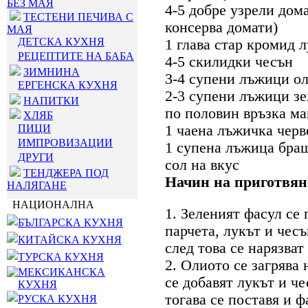
БЕЗ МАЯ
4-5 добре узрели дома
ТЕСТЕНИ ПЕЧИВА С
консерва домати)
МАЯ
ДЕТСКА КУХНЯ
1 глава стар кромид 
РЕЦЕПТИТЕ НА БАБА
4-5 скилидки чесън
ЗИМНИНА
3-4 супени лъжици о
ЕРГЕНСКА КУХНЯ
2-3 супени лъжици з
НАПИТКИ
по половин връзка ма
ХЛЯБ
ПИЦИ
1 чаена лъжичка черв
ИМПРОВИЗАЦИИ
1 супена лъжица бра
ДРУГИ
сол на вкус
ТЕНДЖЕРА ПОД
Начин на приготвян
НАЛЯГАНЕ
НАЦИОНАЛНА
1. Зеленият фасул се 
БЪЛГАРСКА КУХНЯ
парчета, лукът и чесъ
КИТАЙСКА КУХНЯ
след това се нарязват
ТУРСКА КУХНЯ
2. Олиото се загрява
МЕКСИКАНСКА
се добавят лукът и че
КУХНЯ
тогава се поставя и ф
РУСКА КУХНЯ