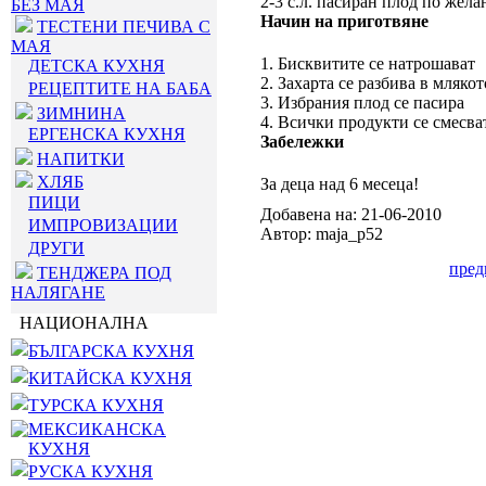
2-3 с.л. пасиран плод по жела
БЕЗ МАЯ
Начин на приготвяне
ТЕСТЕНИ ПЕЧИВА С
МАЯ
1. Бисквитите се натрошават
ДЕТСКА КУХНЯ
2. Захарта се разбива в млякот
РЕЦЕПТИТЕ НА БАБА
3. Избрания плод се пасира
ЗИМНИНА
4. Всички продукти се смесва
ЕРГЕНСКА КУХНЯ
Забележки
НАПИТКИ
ХЛЯБ
За деца над 6 месеца!
ПИЦИ
Добавена на: 21-06-2010
ИМПРОВИЗАЦИИ
Автор: maja_p52
ДРУГИ
пре
ТЕНДЖЕРА ПОД
НАЛЯГАНЕ
НАЦИОНАЛНА
БЪЛГАРСКА КУХНЯ
КИТАЙСКА КУХНЯ
ТУРСКА КУХНЯ
МЕКСИКАНСКА
КУХНЯ
РУСКА КУХНЯ