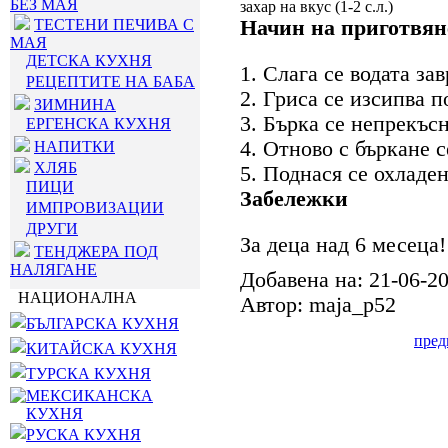
БЕЗ МАЯ
захар на вкус (1-2 с.л.)
ТЕСТЕНИ ПЕЧИВА С
Начин на приготвян
МАЯ
ДЕТСКА КУХНЯ
1. Слага се водата за
РЕЦЕПТИТЕ НА БАБА
2. Гриса се изсипва 
ЗИМНИНА
3. Бърка се непрекъс
ЕРГЕНСКА КУХНЯ
4. Отново с бъркане 
НАПИТКИ
ХЛЯБ
5. Поднася се охладен
ПИЦИ
Забележки
ИМПРОВИЗАЦИИ
ДРУГИ
За деца над 6 месеца!
ТЕНДЖЕРА ПОД
НАЛЯГАНЕ
Добавена на: 21-06-2
НАЦИОНАЛНА
Автор: maja_p52
БЪЛГАРСКА КУХНЯ
пре
КИТАЙСКА КУХНЯ
ТУРСКА КУХНЯ
МЕКСИКАНСКА
КУХНЯ
РУСКА КУХНЯ