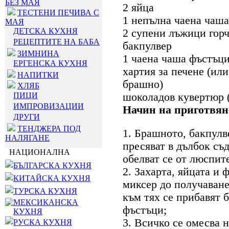
БЕЗ МАЯ
2 яйца
ТЕСТЕНИ ПЕЧИВА С
1 непълна чаена чаша
МАЯ
ДЕТСКА КУХНЯ
2 супени лъжици горч
РЕЦЕПТИТЕ НА БАБА
бакпулвер
ЗИМНИНА
1 чаена чаша фъстъц
ЕРГЕНСКА КУХНЯ
хартия за печене (или
НАПИТКИ
брашно)
ХЛЯБ
ПИЦИ
шоколадов кувертюр (
ИМПРОВИЗАЦИИ
Начин на приготвян
ДРУГИ
ТЕНДЖЕРА ПОД
1. Брашното, бакпулв
НАЛЯГАНЕ
пресяват в дълбок съд
НАЦИОНАЛНА
обелват се от люспите
БЪЛГАРСКА КУХНЯ
2. Захарта, яйцата и 
КИТАЙСКА КУХНЯ
миксер до получаване
ТУРСКА КУХНЯ
към тях се прибавят 
МЕКСИКАНСКА
фъстъци;
КУХНЯ
3. Всичко се омесва 
РУСКА КУХНЯ