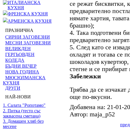
ИТАЛИАНСКА
се режат бисквитки, 
КУХНЯ
предварително постлан
ФРЕНСКА КУХНЯ
нямате хартия, тавата
АРМЕНСКА КУХНЯ
брашно);
ПРАЗНИЧНА
4. Така подготвени би
СИРНИ ЗАГОВЕЗНИ
предварително загрят
МЕСНИ ЗАГОВЕЗНИ
5. След като се извад
ВЕЛИКДЕН
охладят и тогава се п
ГЕРГЬОВДЕН
КОЛЕДА
шоколадов кувертюр, 
БЪДНИ ВЕЧЕР
стегне и се прибират 
НОВА ГОДИНА
Забележки
МЮСЮЛМАНСКА
КУХНЯ
ДРУГИ
Трябва да се изчакат 
още по-вкусни.
НАЙ-НОВИ
1. Салата "Ропотамо"
Добавена на: 21-01-2
2. Питка (тесто със
Автор: maja_p52
заквасена сметана)
3. Домашен хляб без
пре
месене