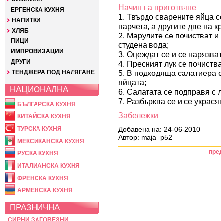
Начин на приготвяне
ЕРГЕНСКА КУХНЯ
1. Твърдо сварените яйца се
НАПИТКИ
парчета, а другите две на к
ХЛЯБ
2. Марулите се почистват и
ПИЦИ
студена вода;
ИМПРОВИЗАЦИИ
3. Оцеждат се и се нарязват
ДРУГИ
4. Пресният лук се почиства
ТЕНДЖЕРА ПОД НАЛЯГАНЕ
5. В подходяща салатиера с
яйцата;
НАЦИОНАЛНА
6. Салатата се подправя с л
7. Разбърква се и се украся
БЪЛГАРСКА КУХНЯ
Забележки
КИТАЙСКА КУХНЯ
ТУРСКА КУХНЯ
Добавена на: 24-06-2010
Автор: maja_p52
МЕКСИКАНСКА КУХНЯ
пре
РУСКА КУХНЯ
ИТАЛИАНСКА КУХНЯ
ФРЕНСКА КУХНЯ
АРМЕНСКА КУХНЯ
ПРАЗНИЧНА
СИРНИ ЗАГОВЕЗНИ