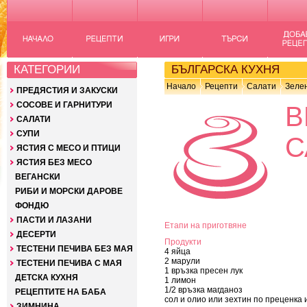
КАТЕГОРИИ
БЪЛГАРСКА КУХНЯ
Начало
Рецепти
Салати
Зелен
ПРЕДЯСТИЯ И ЗАКУСКИ
СОСОВЕ И ГАРНИТУРИ
В
САЛАТИ
СУПИ
С
ЯСТИЯ С МЕСО И ПТИЦИ
ЯСТИЯ БЕЗ МЕСО
ВЕГАНСКИ
РИБИ И МОРСКИ ДАРОВЕ
ФОНДЮ
ПАСТИ И ЛАЗАНИ
Етапи на приготвяне
ДЕСЕРТИ
Продукти
ТЕСТЕНИ ПЕЧИВА БЕЗ МАЯ
4 яйца
2 марули
ТЕСТЕНИ ПЕЧИВА С МАЯ
1 връзка пресен лук
ДЕТСКА КУХНЯ
1 лимон
1/2 връзка магданоз
РЕЦЕПТИТЕ НА БАБА
сол и олио или зехтин по преценка и
ЗИМНИНА