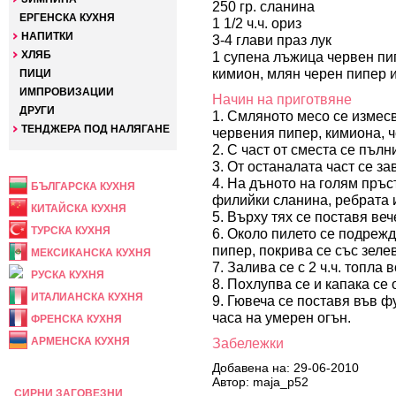
250 гр. сланина
ЕРГЕНСКА КУХНЯ
1 1/2 ч.ч. ориз
НАПИТКИ
3-4 глави праз лук
ХЛЯБ
1 супена лъжица червен пи
кимион, млян черен пипер и
ПИЦИ
ИМПРОВИЗАЦИИ
Начин на приготвяне
ДРУГИ
1. Смляното месо се измесв
ТЕНДЖЕРА ПОД НАЛЯГАНЕ
червения пипер, кимиона, ч
2. С част от сместа се пълн
НАЦИОНАЛНА
3. От останалата част се за
4. На дъното на голям пръс
БЪЛГАРСКА КУХНЯ
филийки сланина, ребрата и
КИТАЙСКА КУХНЯ
5. Върху тях се поставя ве
ТУРСКА КУХНЯ
6. Около пилето се подрежд
пипер, покрива се със зеле
МЕКСИКАНСКА КУХНЯ
7. Залива се с 2 ч.ч. топла 
РУСКА КУХНЯ
8. Похлупва се и капака се 
ИТАЛИАНСКА КУХНЯ
9. Гювеча се поставя във ф
часа на умерен огън.
ФРЕНСКА КУХНЯ
АРМЕНСКА КУХНЯ
Забележки
Добавена на: 29-06-2010
ПРАЗНИЧНА
Автор: maja_p52
СИРНИ ЗАГОВЕЗНИ