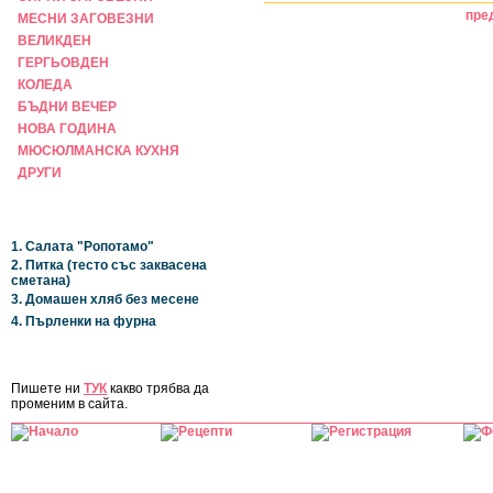
пре
МЕСНИ ЗАГОВЕЗНИ
ВЕЛИКДЕН
ГЕРГЬОВДЕН
КОЛЕДА
БЪДНИ ВЕЧЕР
НОВА ГОДИНА
МЮСЮЛМАНСКА КУХНЯ
ДРУГИ
НАЙ-НОВИ
1. Салата "Ропотамо"
2. Питка (тесто със заквасена
сметана)
3. Домашен хляб без месене
4. Пърленки на фурна
ЗА САЙТА
Пишете ни
ТУК
какво трябва да
променим в сайта.