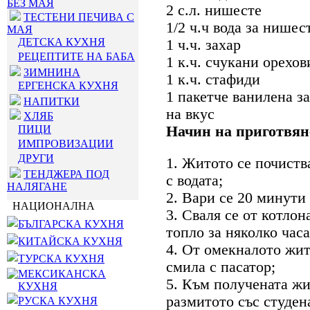
БЕЗ МАЯ
2 с.л. нишесте
ТЕСТЕНИ ПЕЧИВА С
1/2 ч.ч вода за нишес
МАЯ
ДЕТСКА КУХНЯ
1 ч.ч. захар
РЕЦЕПТИТЕ НА БАБА
1 к.ч. счукани орехов
ЗИМНИНА
1 к.ч. стафиди
ЕРГЕНСКА КУХНЯ
1 пакетче ванилена з
НАПИТКИ
на вкус
ХЛЯБ
ПИЦИ
Начин на приготвян
ИМПРОВИЗАЦИИ
ДРУГИ
1. Житото се почиств
ТЕНДЖЕРА ПОД
с водата;
НАЛЯГАНЕ
2. Вари се 20 минути
НАЦИОНАЛНА
3. Сваля се от котлона
БЪЛГАРСКА КУХНЯ
топло за няколко часа
КИТАЙСКА КУХНЯ
4. От омекналото жит
ТУРСКА КУХНЯ
смила с пасатор;
МЕКСИКАНСКА
5. Към получената жи
КУХНЯ
размитото със студен
РУСКА КУХНЯ