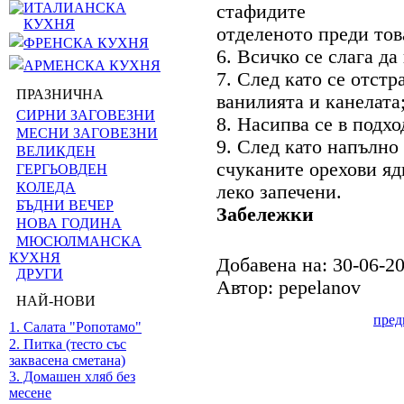
ИТАЛИАНСКА
стафидите
КУХНЯ
отделеното преди тов
ФРЕНСКА КУХНЯ
6. Всичко се слага да
АРМЕНСКА КУХНЯ
7. След като се отстр
ПРАЗНИЧНА
ванилията и канелата
СИРНИ ЗАГОВЕЗНИ
8. Насипва се в подх
МЕСНИ ЗАГОВЕЗНИ
9. След като напълно
ВЕЛИКДЕН
счуканите орехови яд
ГЕРГЬОВДЕН
КОЛЕДА
леко запечени.
БЪДНИ ВЕЧЕР
Забележки
НОВА ГОДИНА
МЮСЮЛМАНСКА
КУХНЯ
Добавена на: 30-06-2
ДРУГИ
Автор: pepelanov
НАЙ-НОВИ
пре
1. Салата "Ропотамо"
2. Питка (тесто със
заквасена сметана)
3. Домашен хляб без
месене