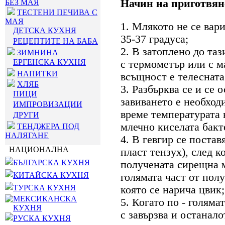
Начин на приготвян
БЕЗ МАЯ
ТЕСТЕНИ ПЕЧИВА С
МАЯ
1. Млякото не се вари
ДЕТСКА КУХНЯ
35-37 градуса;
РЕЦЕПТИТЕ НА БАБА
2. В затоплено до таз
ЗИМНИНА
ЕРГЕНСКА КУХНЯ
с термометър или с м
НАПИТКИ
всъщност е телесната
ХЛЯБ
3. Разбърква се и се 
ПИЦИ
завиването е необходи
ИМПРОВИЗАЦИИ
време температурата 
ДРУГИ
млечно киселата бакт
ТЕНДЖЕРА ПОД
НАЛЯГАНЕ
4. В гевгир се постав
НАЦИОНАЛНА
пласт тензух), след к
БЪЛГАРСКА КУХНЯ
получената сирещна ма
КИТАЙСКА КУХНЯ
голямата част от полу
ТУРСКА КУХНЯ
която се нарича цвик;
МЕКСИКАНСКА
5. Когато по - голяма
КУХНЯ
с завързва и останало
РУСКА КУХНЯ