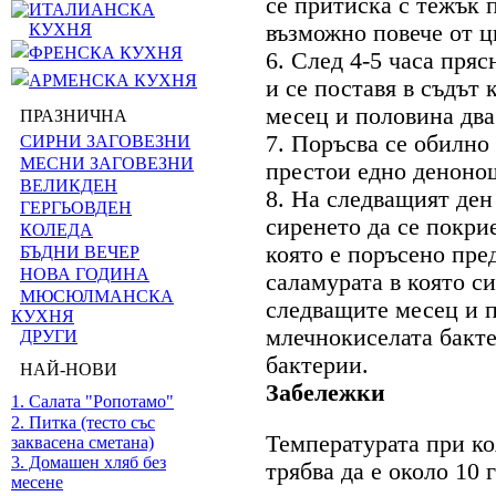
се притиска с тежък п
ИТАЛИАНСКА
КУХНЯ
възможно повече от ц
ФРЕНСКА КУХНЯ
6. След 4-5 часа пряс
АРМЕНСКА КУХНЯ
и се поставя в съдът
месец и половина два
ПРАЗНИЧНА
7. Поръсва се обилно 
СИРНИ ЗАГОВЕЗНИ
МЕСНИ ЗАГОВЕЗНИ
престои едно денонощ
ВЕЛИКДЕН
8. На следващият ден 
ГЕРГЬОВДЕН
сиренето да се покрие
КОЛЕДА
която е поръсено пре
БЪДНИ ВЕЧЕР
НОВА ГОДИНА
саламурата в която с
МЮСЮЛМАНСКА
следващите месец и п
КУХНЯ
млечнокиселата бакт
ДРУГИ
бактерии.
НАЙ-НОВИ
Забележки
1. Салата "Ропотамо"
2. Питка (тесто със
Температурата при ко
заквасена сметана)
3. Домашен хляб без
трябва да е около 10 
месене