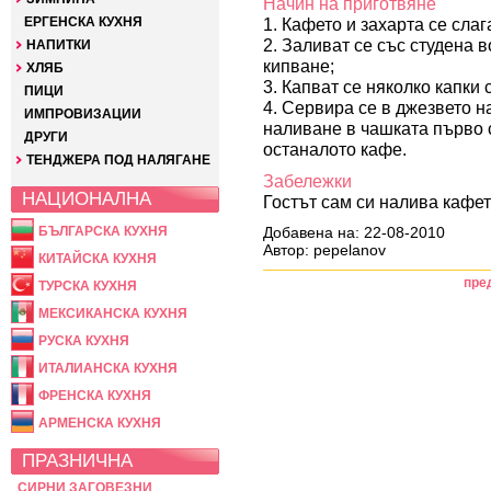
Начин на приготвяне
ЕРГЕНСКА КУХНЯ
1. Кафето и захарта се слаг
2. Заливат се със студена в
НАПИТКИ
кипване;
ХЛЯБ
3. Капват се няколко капки 
ПИЦИ
4. Сервира се в джезвето н
ИМПРОВИЗАЦИИ
наливане в чашката първо 
ДРУГИ
останалото кафе.
ТЕНДЖЕРА ПОД НАЛЯГАНЕ
Забележки
НАЦИОНАЛНА
Гостът сам си налива кафет
БЪЛГАРСКА КУХНЯ
Добавена на: 22-08-2010
Автор: pepelanov
КИТАЙСКА КУХНЯ
пре
ТУРСКА КУХНЯ
МЕКСИКАНСКА КУХНЯ
РУСКА КУХНЯ
ИТАЛИАНСКА КУХНЯ
ФРЕНСКА КУХНЯ
АРМЕНСКА КУХНЯ
ПРАЗНИЧНА
СИРНИ ЗАГОВЕЗНИ