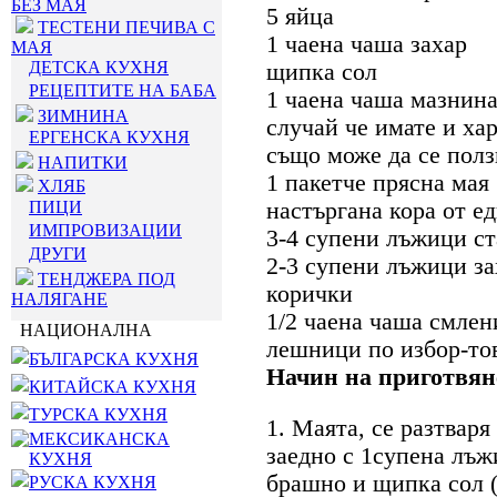
БЕЗ МАЯ
5 яйца
ТЕСТЕНИ ПЕЧИВА С
1 чаена чаша захар
МАЯ
ДЕТСКА КУХНЯ
щипка сол
РЕЦЕПТИТЕ НА БАБА
1 чаена чаша мазнина
ЗИМНИНА
случай че имате и ха
ЕРГЕНСКА КУХНЯ
също може да се полз
НАПИТКИ
1 пакетче прясна мая
ХЛЯБ
ПИЦИ
настъргана кора от е
ИМПРОВИЗАЦИИ
3-4 супени лъжици с
ДРУГИ
2-3 супени лъжици з
ТЕНДЖЕРА ПОД
корички
НАЛЯГАНЕ
1/2 чаена чаша смлен
НАЦИОНАЛНА
лешници по избор-тов
БЪЛГАРСКА КУХНЯ
Начин на приготвян
КИТАЙСКА КУХНЯ
ТУРСКА КУХНЯ
1. Маята, се разтваря
МЕКСИКАНСКА
заедно с 1супена лъж
КУХНЯ
брашно и щипка сол (
РУСКА КУХНЯ