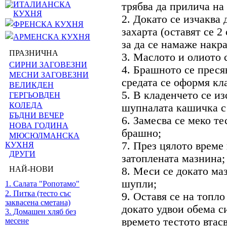
ИТАЛИАНСКА
трябва да прилича на 
КУХНЯ
2. Докато се изчаква 
ФРЕНСКА КУХНЯ
захарта (оставят се 
АРМЕНСКА КУХНЯ
за да се намаже накра
ПРАЗНИЧНА
3. Маслото и олиото с
СИРНИ ЗАГОВЕЗНИ
4. Брашното се пресяв
МЕСНИ ЗАГОВЕЗНИ
средата се оформя кл
ВЕЛИКДЕН
5. В кладенчето се из
ГЕРГЬОВДЕН
КОЛЕДА
шупналата кашичка с
БЪДНИ ВЕЧЕР
6. Замесва се меко те
НОВА ГОДИНА
брашно;
МЮСЮЛМАНСКА
7. През цялото време 
КУХНЯ
ДРУГИ
затоплената мазнина;
НАЙ-НОВИ
8. Меси се докато ма
шупли;
1. Салата "Ропотамо"
2. Питка (тесто със
9. Оставя се на топло
заквасена сметана)
докато удвои обема с
3. Домашен хляб без
времето тестото втасв
месене