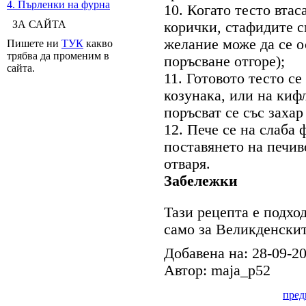
4. Пърленки на фурна
10. Когато тесто втас
ЗА САЙТА
корички, стафидите с
желание може да се о
Пишете ни
ТУК
какво
трябва да променим в
поръсване отгоре);
сайта.
11. Готовото тесто се
козунака, или на кифл
поръсват се със захар
12. Пече се на слаба 
поставянето на печив
отваря.
Забележки
Тази рецепта е подхо
само за Великденски
Добавена на: 28-09-2
Автор: maja_p52
пре