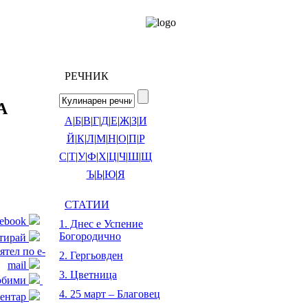
РЕЧНИК
А
А
|
Б
|
В
|
Г
|
Д
|
Е
|
Ж
|
З
|
И
Й
|
К
|
Л
|
М
|
Н
|
О
|
П
|
Р
С
|
Т
|
У
|
Ф
|
Х
|
Ц
|
Ч
|
Ш
|
Щ
Ъ
|
Ь
|
Ю
|
Я
СТАТИИ
cebook
1. Днес е Успение
Богородично
тирай
ятел по e-
2. Гергьовден
mail
3. Цветница
любими
4. 25 март – Благовец
ентар