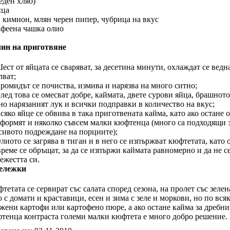
еден хляб)
йца
, кимион, млян черен пипер, чубрица на вкус
афеена чашка олио
ин на приготвяне
Шест от яйцата се сваряват, за десетина минути, охлаждат се ведна
лват;
Кромидът се почиства, измива и нарязва на много ситно;
След това се омесват добре, каймата, двете сурови яйца, брашното
но нарязаният лук и всички подправки в количество на вкус;
Всяко яйце се обвива в така приготвената кайма, като ако остане 
оформят и няколко съвсем малки кюфтенца (много са подходящи 
сивото подреждане на порциите);
Олиото се загрява в тиган и в него се изпържват кюфтетата, като 
време се обръщат, за да се изпържи каймата равномерно и да не с
тежестта си.
ележки
тетата се сервират със салата според сезона, на пролет със зелен
о с домати и краставици, есен и зима с зеле и моркови, но по вся
жени картофи или картофено пюре, а ако остане кайма за дребни
тенца контраста големи малки кюфтета е много добро решение.