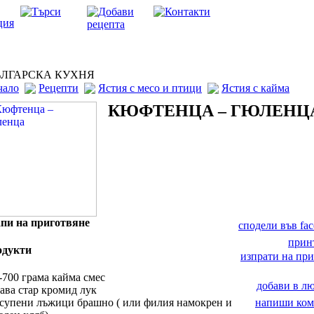
ЛГАРСКА КУХНЯ
чало
Рецепти
Ястия с месо и птици
Ястия с кайма
КЮФТЕНЦА – ГЮЛЕНЦ
пи на приготвяне
сподели във fa
прин
одукти
изпрати на при
-700 грама кайма смес
добави в 
лава стар кромид лук
 супени лъжици брашно ( или филия намокрен и
напиши ком