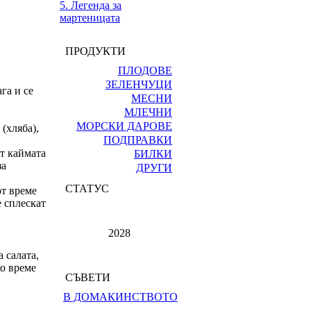
5. Легенда за
мартеницата
ПРОДУКТИ
ПЛОДОВЕ
ЗЕЛЕНЧУЦИ
га и се
МЕСНИ
МЛЕЧНИ
МОРСКИ ДАРОВЕ
 (хляба),
ПОДПРАВКИ
от каймата
БИЛКИ
за
ДРУГИ
СТАТУС
от време
е сплескат
2028
а салата,
ко време
СЪВЕТИ
В ДОМАКИНСТВОТО