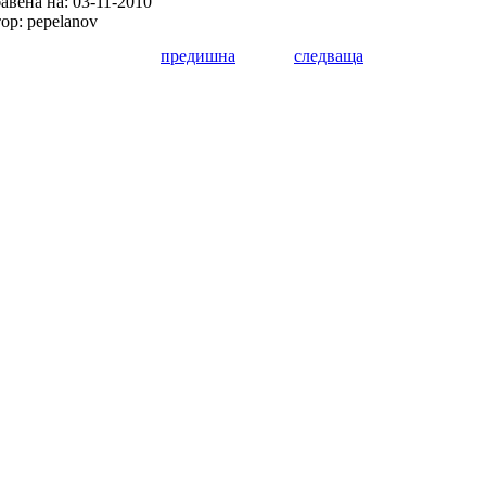
авена на: 03-11-2010
ор: pepelanov
предишна
следваща