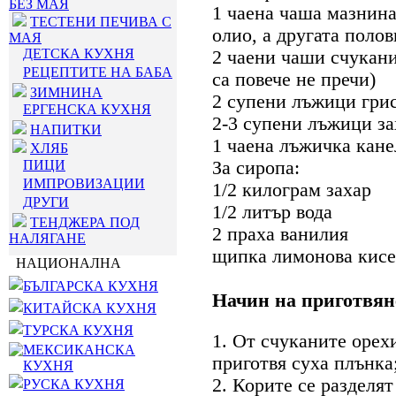
БЕЗ МАЯ
1 чаена чаша мазнина
ТЕСТЕНИ ПЕЧИВА С
олио, а другата поло
МАЯ
ДЕТСКА КУХНЯ
2 чаени чаши счукани
РЕЦЕПТИТЕ НА БАБА
са повече не пречи)
ЗИМНИНА
2 супени лъжици гри
ЕРГЕНСКА КУХНЯ
2-3 супени лъжици за
НАПИТКИ
1 чаена лъжичка кане
ХЛЯБ
ПИЦИ
За сиропа:
ИМПРОВИЗАЦИИ
1/2 килограм захар
ДРУГИ
1/2 литър вода
ТЕНДЖЕРА ПОД
2 праха ванилия
НАЛЯГАНЕ
щипка лимонова кис
НАЦИОНАЛНА
БЪЛГАРСКА КУХНЯ
Начин на приготвян
КИТАЙСКА КУХНЯ
ТУРСКА КУХНЯ
1. От счуканите орехи
МЕКСИКАНСКА
приготвя суха плънка
КУХНЯ
2. Корите се разделят
РУСКА КУХНЯ