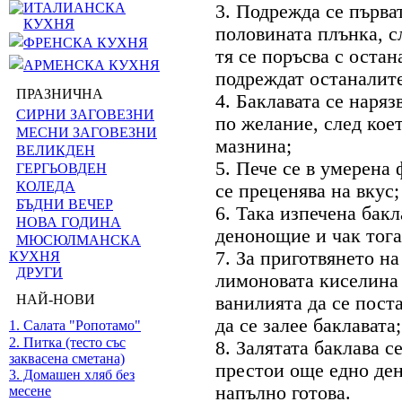
ИТАЛИАНСКА
3. Подрежда се първат
КУХНЯ
половината плънка, сл
ФРЕНСКА КУХНЯ
тя се поръсва с остан
АРМЕНСКА КУХНЯ
подреждат останалите
ПРАЗНИЧНА
4. Баклавата се наряз
СИРНИ ЗАГОВЕЗНИ
по желание, след коет
МЕСНИ ЗАГОВЕЗНИ
мазнина;
ВЕЛИКДЕН
5. Пече се в умерена 
ГЕРГЬОВДЕН
КОЛЕДА
се преценява на вкус;
БЪДНИ ВЕЧЕР
6. Така изпечена бакл
НОВА ГОДИНА
денонощие и чак тогав
МЮСЮЛМАНСКА
7. За приготвянето на
КУХНЯ
ДРУГИ
лимоновата киселина 
НАЙ-НОВИ
ванилията да се пост
да се залее баклавата;
1. Салата "Ропотамо"
2. Питка (тесто със
8. Залятата баклава с
заквасена сметана)
престои още едно ден
3. Домашен хляб без
напълно готова.
месене