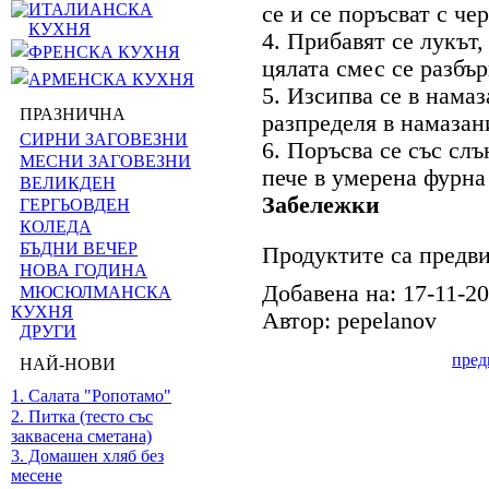
ИТАЛИАНСКА
се и се поръсват с че
КУХНЯ
4. Прибавят се лукът,
ФРЕНСКА КУХНЯ
цялата смес се разбър
АРМЕНСКА КУХНЯ
5. Изсипва се в намаз
ПРАЗНИЧНА
разпределя в намазан
СИРНИ ЗАГОВЕЗНИ
6. Поръсва се със сл
МЕСНИ ЗАГОВЕЗНИ
пече в умерена фурна
ВЕЛИКДЕН
Забележки
ГЕРГЬОВДЕН
КОЛЕДА
БЪДНИ ВЕЧЕР
Продуктите са предви
НОВА ГОДИНА
Добавена на: 17-11-2
МЮСЮЛМАНСКА
КУХНЯ
Автор: pepelanov
ДРУГИ
пре
НАЙ-НОВИ
1. Салата "Ропотамо"
2. Питка (тесто със
заквасена сметана)
3. Домашен хляб без
месене