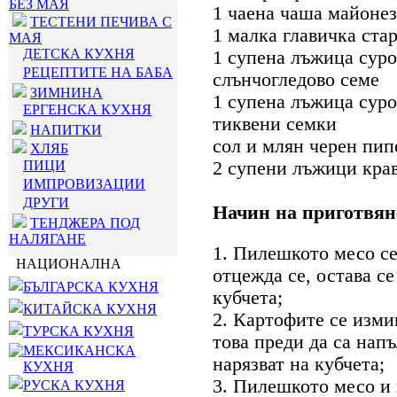
БЕЗ МАЯ
1 чаена чаша майонез
ТЕСТЕНИ ПЕЧИВА С
1 малка главичка ста
МАЯ
ДЕТСКА КУХНЯ
1 супена лъжица суро
РЕЦЕПТИТЕ НА БАБА
слънчогледово семе
ЗИМНИНА
1 супена лъжица сур
ЕРГЕНСКА КУХНЯ
тиквени семки
НАПИТКИ
сол и млян черен пип
ХЛЯБ
ПИЦИ
2 супени лъжици кра
ИМПРОВИЗАЦИИ
ДРУГИ
Начин на приготвян
ТЕНДЖЕРА ПОД
НАЛЯГАНЕ
1. Пилешкото месо се
НАЦИОНАЛНА
отцежда се, остава се
БЪЛГАРСКА КУХНЯ
кубчета;
КИТАЙСКА КУХНЯ
2. Картофите се измив
ТУРСКА КУХНЯ
това преди да са нап
МЕКСИКАНСКА
нарязват на кубчета;
КУХНЯ
3. Пилешкото месо и 
РУСКА КУХНЯ