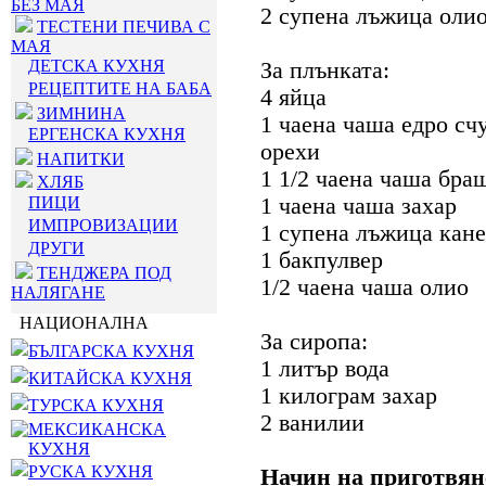
БЕЗ МАЯ
2 супена лъжица оли
ТЕСТЕНИ ПЕЧИВА С
МАЯ
ДЕТСКА КУХНЯ
За плънката:
РЕЦЕПТИТЕ НА БАБА
4 яйца
ЗИМНИНА
1 чаена чаша едро сч
ЕРГЕНСКА КУХНЯ
орехи
НАПИТКИ
1 1/2 чаена чаша бра
ХЛЯБ
ПИЦИ
1 чаена чаша захар
ИМПРОВИЗАЦИИ
1 супена лъжица кан
ДРУГИ
1 бакпулвер
ТЕНДЖЕРА ПОД
1/2 чаена чаша олио
НАЛЯГАНЕ
НАЦИОНАЛНА
За сиропа:
БЪЛГАРСКА КУХНЯ
1 литър вода
КИТАЙСКА КУХНЯ
1 килограм захар
ТУРСКА КУХНЯ
2 ванилии
МЕКСИКАНСКА
КУХНЯ
РУСКА КУХНЯ
Начин на приготвян