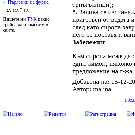
4. Пърленки на фурна
триъгълници);
ЗА САЙТА
8. Залива се изстинал
приготвен от водата и
Пишете ни
ТУК
какво
трябва да променим в
след като сиропа завр
сайта.
него се поставя и ван
Забележки
Към сиропа може да с
един лимон, няколко
предложение на г-жа
Добавена на: 15-12-2
Автор: malina
пре