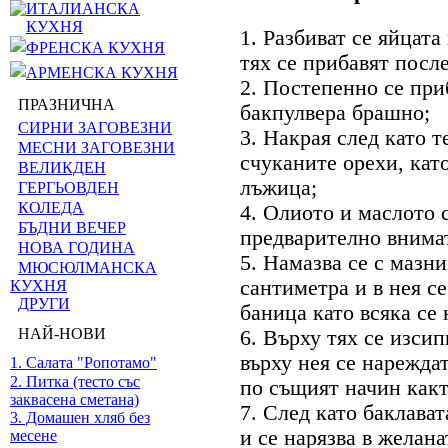
ИТАЛИАНСКА
КУХНЯ
1. Разбиват се яйцата
ФРЕНСКА КУХНЯ
тях се прибавят посл
АРМЕНСКА КУХНЯ
2. Постепенно се при
ПРАЗНИЧНА
бакпулвера брашно;
СИРНИ ЗАГОВЕЗНИ
3. Накрая след като т
МЕСНИ ЗАГОВЕЗНИ
счуканите орехи, като
ВЕЛИКДЕН
лъжица;
ГЕРГЬОВДЕН
КОЛЕДА
4. Олиото и маслото с
БЪДНИ ВЕЧЕР
предварително внимат
НОВА ГОДИНА
5. Намазва се с мазни
МЮСЮЛМАНСКА
сантиметра и в нея с
КУХНЯ
ДРУГИ
баница като всяка се
НАЙ-НОВИ
6. Върху тях се изсип
върху нея се нарежда
1. Салата "Ропотамо"
2. Питка (тесто със
по същият начин какт
заквасена сметана)
7. След като баклават
3. Домашен хляб без
и се нарязва в желан
месене