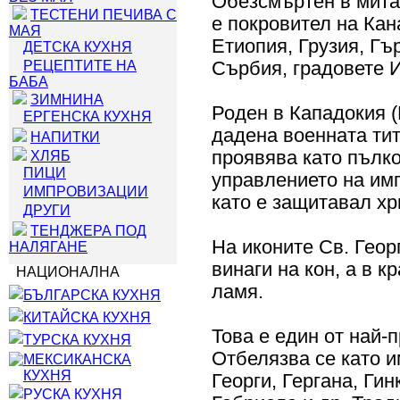
Обезсмъртен в мита 
ТЕСТЕНИ ПЕЧИВА С
е покровител на Кан
МАЯ
Етиопия, Грузия, Гъ
ДЕТСКА КУХНЯ
РЕЦЕПТИТЕ НА
Сърбия, градовете 
БАБА
ЗИМНИНА
Роден в Кападокия (
ЕРГЕНСКА КУХНЯ
дадена военната тит
НАПИТКИ
проявява като пълко
ХЛЯБ
ПИЦИ
управлението на имп
ИМПРОВИЗАЦИИ
като е защитавал хр
ДРУГИ
ТЕНДЖЕРА ПОД
На иконите Св. Гео
НАЛЯГАНЕ
винаги на кон, а в к
НАЦИОНАЛНА
ламя.
БЪЛГАРСКА КУХНЯ
КИТАЙСКА КУХНЯ
Това е един от най-
ТУРСКА КУХНЯ
Отбелязва се като 
МЕКСИКАНСКА
КУХНЯ
Георги, Гергана, Гин
РУСКА КУХНЯ