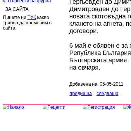
4. Пърленки на фурна
Гергьовден до Димит
Димитровден до Гер
ЗА САЙТА
новата скотовъдна г
Пишете ни
ТУК
какво
трябва да променим в
клането на агнета, 
сайта.
договори.
6 май е обявен е за
Република България,
Българската армия. 
на овчаря.
Добавена на: 05-05-2011
предишна
следваща