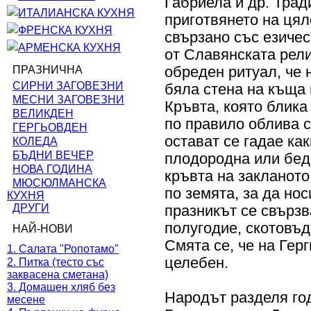
Габриела и др. Трад
ИТАЛИАНСКА КУХНЯ
приготвянето на цял
ФРЕНСКА КУХНЯ
свързано със езиче
АРМЕНСКА КУХНЯ
от Славянската рел
ПРАЗНИЧНА
обреден ритуал, че 
СИРНИ ЗАГОВЕЗНИ
бяла стена на къща 
МЕСНИ ЗАГОВЕЗНИ
Кръвта, която блика
ВЕЛИКДЕН
по правило облива с
ГЕРГЬОВДЕН
остават се гадае ка
КОЛЕДА
БЪДНИ ВЕЧЕР
плодородна или бедн
НОВА ГОДИНА
кръвта на закланото
МЮСЮЛМАНСКА
по земята, за да но
КУХНЯ
ДРУГИ
празникът се свързв
полугодие, скотовъд
НАЙ-НОВИ
Смята се, че на Гер
1. Салата "Ропотамо"
целебен.
2. Питка (тесто със
заквасена сметана)
3. Домашен хляб без
Народът разделя год
месене