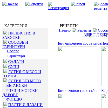
КАТЕГОРИИ
РЕЦЕПТИ
Начало
Рецепти
Сосов
ПРЕДЯСТИЯ И
А
|
Б
|
В
|
Г
|
Д
|
Е
|
Ж
|
ЗАКУСКИ
СОСОВЕ И
Бял майонезен сос за риба
Пюр
ГАРНИТУРИ
Сосове
Гарнитури
САЛАТИ
СУПИ
ЯСТИЯ С МЕСО И
ПТИЦИ
ЯСТИЯ БЕЗ МЕСО
ВЕГАНСКИ
РИБИ И МОРСКИ
Бял лимонов сос с гъби
Кар
ДАРОВЕ
ФОНДЮ
ПАСТИ И ЛАЗАНИ