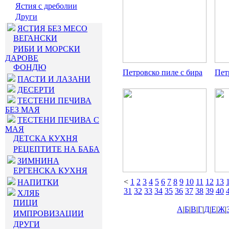
Ястия с дреболии
Други
ЯСТИЯ БЕЗ МЕСО
ВЕГАНСКИ
РИБИ И МОРСКИ
ДАРОВЕ
ФОНДЮ
Петровско пиле с бира
Пет
ПАСТИ И ЛАЗАНИ
ДЕСЕРТИ
ТЕСТЕНИ ПЕЧИВА
БЕЗ МАЯ
ТЕСТЕНИ ПЕЧИВА С
МАЯ
ДЕТСКА КУХНЯ
РЕЦЕПТИТЕ НА БАБА
ЗИМНИНА
ЕРГЕНСКА КУХНЯ
<
1
2
3
4
5
6
7
8
9
10
11
12
13
НАПИТКИ
31
32
33
34
35
36
37
38
39
40
ХЛЯБ
ПИЦИ
А
|
Б
|
В
|
Г
|
Д
|
Е
|
Ж
|
ИМПРОВИЗАЦИИ
ДРУГИ