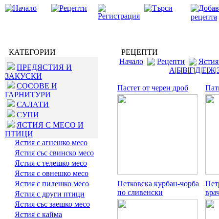
КАТЕГОРИИ
РЕЦЕПТИ
Начало
Рецепти
Ястия
ПРЕДЯСТИЯ И
А
|
Б
|
В
|
Г
|
Д
|
Е
|
Ж
|
ЗАКУСКИ
СОСОВЕ И
Пастет от черен дроб
Пат
ГАРНИТУРИ
САЛАТИ
СУПИ
ЯСТИЯ С МЕСО И
ПТИЦИ
Ястия с агнешко месо
Ястия със свинско месо
Ястия с телешко месо
Ястия с овнешко месо
Ястия с пилешко месо
Петковска курбан-чорба
Пет
по сливенски
вра
Ястия с други птици
Ястия със заешко месо
Ястия с кайма