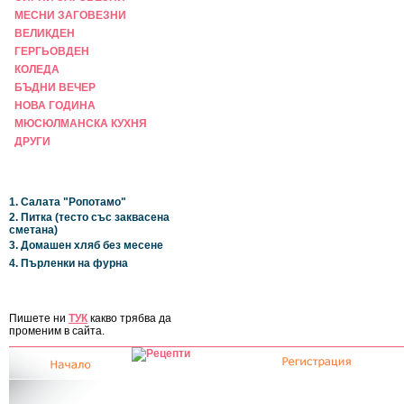
МЕСНИ ЗАГОВЕЗНИ
ВЕЛИКДЕН
ГЕРГЬОВДЕН
КОЛЕДА
БЪДНИ ВЕЧЕР
НОВА ГОДИНА
МЮСЮЛМАНСКА КУХНЯ
ДРУГИ
НАЙ-НОВИ
1. Салата "Ропотамо"
2. Питка (тесто със заквасена
сметана)
3. Домашен хляб без месене
4. Пърленки на фурна
ЗА САЙТА
Пишете ни
ТУК
какво трябва да
променим в сайта.