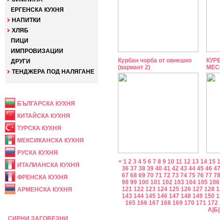
ЕРГЕНСКА КУХНЯ
НАПИТКИ
ХЛЯБ
ПИЦИ
ИМПРОВИЗАЦИИ
Курбан чорба от овнешко
КУР
ДРУГИ
(вариант 2)
МЕС
ТЕНДЖЕРА ПОД НАЛЯГАНЕ
НАЦИОНАЛНА
БЪЛГАРСКА КУХНЯ
КИТАЙСКА КУХНЯ
ТУРСКА КУХНЯ
МЕКСИКАНСКА КУХНЯ
РУСКА КУХНЯ
<
1
2
3
4
5
6
7
8
9
10
11
12
13
14
15
ИТАЛИАНСКА КУХНЯ
36
37
38
39
40
41
42
43
44
45
46
4
67
68
69
70
71
72
73
74
75
76
77
7
ФРЕНСКА КУХНЯ
98
99
100
101
102
103
104
105
106
121
122
123
124
125
126
127
128
1
АРМЕНСКА КУХНЯ
143
144
145
146
147
148
149
150
1
165
166
167
168
169
170
171
172
ПРАЗНИЧНА
А
|
Б
|
СИРНИ ЗАГОВЕЗНИ