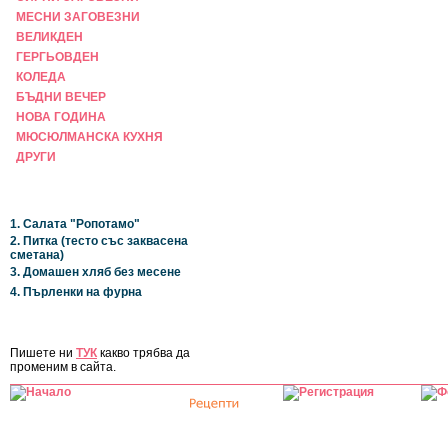
МЕСНИ ЗАГОВЕЗНИ
ВЕЛИКДЕН
ГЕРГЬОВДЕН
КОЛЕДА
БЪДНИ ВЕЧЕР
НОВА ГОДИНА
МЮСЮЛМАНСКА КУХНЯ
ДРУГИ
НАЙ-НОВИ
1. Салата "Ропотамо"
2. Питка (тесто със заквасена
сметана)
3. Домашен хляб без месене
4. Пърленки на фурна
ЗА САЙТА
Пишете ни
ТУК
какво трябва да
променим в сайта.