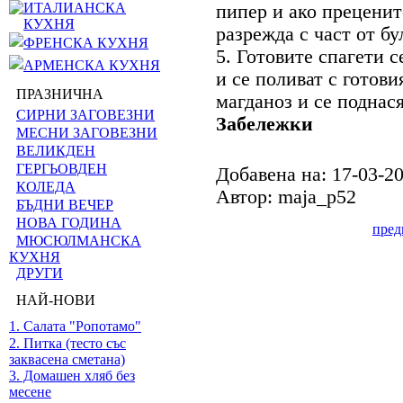
ИТАЛИАНСКА
пипер и ако преценит
КУХНЯ
разрежда с част от бу
ФРЕНСКА КУХНЯ
5. Готовите спагети с
АРМЕНСКА КУХНЯ
и се поливат с готови
ПРАЗНИЧНА
магданоз и се поднася
СИРНИ ЗАГОВЕЗНИ
Забележки
МЕСНИ ЗАГОВЕЗНИ
ВЕЛИКДЕН
ГЕРГЬОВДЕН
Добавена на: 17-03-2
КОЛЕДА
Автор: maja_p52
БЪДНИ ВЕЧЕР
НОВА ГОДИНА
пре
МЮСЮЛМАНСКА
КУХНЯ
ДРУГИ
НАЙ-НОВИ
1. Салата "Ропотамо"
2. Питка (тесто със
заквасена сметана)
3. Домашен хляб без
месене