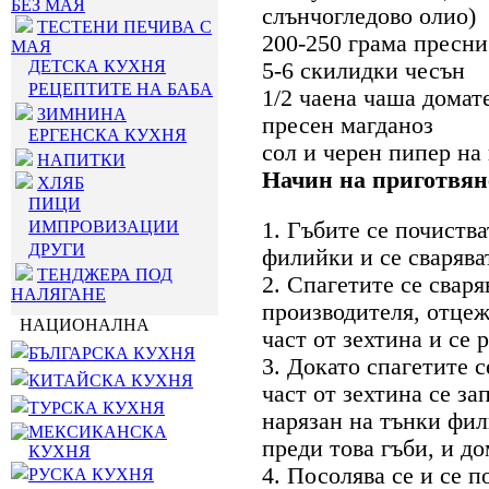
БЕЗ МАЯ
слънчогледово олио)
ТЕСТЕНИ ПЕЧИВА С
200-250 грама пресни
МАЯ
ДЕТСКА КУХНЯ
5-6 скилидки чесън
РЕЦЕПТИТЕ НА БАБА
1/2 чаена чаша домат
ЗИМНИНА
пресен магданоз
ЕРГЕНСКА КУХНЯ
сол и черен пипер на
НАПИТКИ
Начин на приготвян
ХЛЯБ
ПИЦИ
ИМПРОВИЗАЦИИ
1. Гъбите се почиства
ДРУГИ
филийки и се сварява
ТЕНДЖЕРА ПОД
2. Спагетите се сваря
НАЛЯГАНЕ
производителя, отцежд
НАЦИОНАЛНА
част от зехтина и се 
БЪЛГАРСКА КУХНЯ
3. Докато спагетите с
КИТАЙСКА КУХНЯ
част от зехтина се з
ТУРСКА КУХНЯ
нарязан на тънки фил
МЕКСИКАНСКА
преди това гъби, и до
КУХНЯ
4. Посолява се и се 
РУСКА КУХНЯ