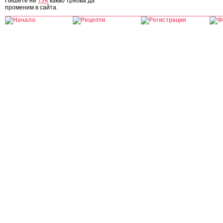
Пишете ни
ТУК
какво трябва да
променим в сайта.