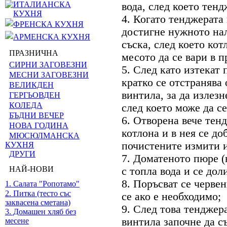
ИТАЛИАНСКА
вода, след което тенд
КУХНЯ
4. Когато тенджерата 
ФРЕНСКА КУХНЯ
достигне нужното нал
АРМЕНСКА КУХНЯ
съска, след което кот
ПРАЗНИЧНА
месото да се вари в 
СИРНИ ЗАГОВЕЗНИ
5. След като изтекат
МЕСНИ ЗАГОВЕЗНИ
кратко се отстранява 
ВЕЛИКДЕН
винтила, за да излезн
ГЕРГЬОВДЕН
КОЛЕДА
след което може да се
БЪДНИ ВЕЧЕР
6. Отворена вече тен
НОВА ГОДИНА
котлона и в нея се до
МЮСЮЛМАНСКА
почистените измити и
КУХНЯ
ДРУГИ
7. Доматеното пюре (
НАЙ-НОВИ
с топла вода и се дол
8. Поръсват се черве
1. Салата "Ропотамо"
2. Питка (тесто със
се ако е необходимо;
заквасена сметана)
9. След това тенджера
3. Домашен хляб без
винтила започне да с
месене