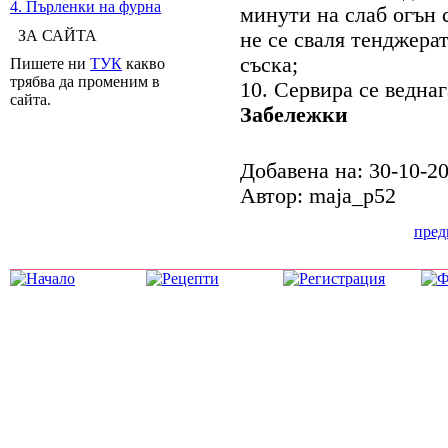
4. Пърленки на фурна
минути на слаб огън 
ЗА САЙТА
не се сваля тенджерат
съска;
Пишете ни
ТУК
какво
трябва да променим в
10. Сервира се веднаг
сайта.
Забележки
Добавена на: 30-10-2
Автор: maja_p52
пре