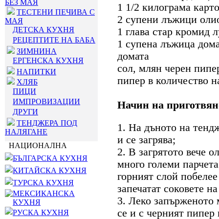
БЕЗ МАЯ
1 1/2 килограма карт
ТЕСТЕНИ ПЕЧИВА С
2 супени лъжици оли
МАЯ
ДЕТСКА КУХНЯ
1 глава стар кромид 
РЕЦЕПТИТЕ НА БАБА
1 супена лъжица дом
ЗИМНИНА
домата
ЕРГЕНСКА КУХНЯ
сол, млян черен пипе
НАПИТКИ
пипер в количество н
ХЛЯБ
ПИЦИ
ИМПРОВИЗАЦИИ
Начин на приготвян
ДРУГИ
ТЕНДЖЕРА ПОД
1. На дъното на тенд
НАЛЯГАНЕ
и се загрява;
НАЦИОНАЛНА
2. В загрятото вече о
БЪЛГАРСКА КУХНЯ
много големи парчета
КИТАЙСКА КУХНЯ
горният слой побелее 
ТУРСКА КУХНЯ
запечатат соковете на
МЕКСИКАНСКА
3. Леко запърженото 
КУХНЯ
се и с черният пипер 
РУСКА КУХНЯ