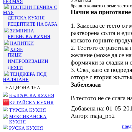
2 жълтъка
БЕЗ МАЯ
брашно колкото поеме тестот
ТЕСТЕНИ ПЕЧИВА С
Начин на приготвяне
МАЯ
ДЕТСКА КУХНЯ
РЕЦЕПТИТЕ НА БАБА
1. Замесва се тесто от 
ЗИМНИНА
разтворена солта и еди
ЕРГЕНСКА КУХНЯ
колкото горните проду
НАПИТКИ
2. Тестото се разстила 
ХЛЯБ
желание (може да се на
ПИЦИ
ИМПРОВИЗАЦИИ
формички за сладки и 
ДРУГИ
3. След като се подредят
ТЕНДЖЕРА ПОД
отгоре с втория жълтък
НАЛЯГАНЕ
Забележки
НАЦИОНАЛНА
БЪЛГАРСКА КУХНЯ
В тестото не се слага н
КИТАЙСКА КУХНЯ
Добавена на: 01-05-20
ТУРСКА КУХНЯ
Автор: maja_p52
МЕКСИКАНСКА
КУХНЯ
пре
РУСКА КУХНЯ