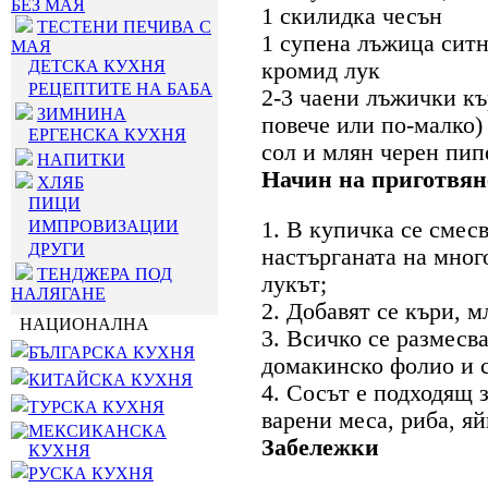
БЕЗ МАЯ
1 скилидка чесън
ТЕСТЕНИ ПЕЧИВА С
1 супена лъжица ситн
МАЯ
ДЕТСКА КУХНЯ
кромид лук
РЕЦЕПТИТЕ НА БАБА
2-3 чаени лъжички къ
ЗИМНИНА
повече или по-малко)
ЕРГЕНСКА КУХНЯ
сол и млян черен пип
НАПИТКИ
Начин на приготвян
ХЛЯБ
ПИЦИ
ИМПРОВИЗАЦИИ
1. В купичка се смес
ДРУГИ
настърганата на мног
ТЕНДЖЕРА ПОД
лукът;
НАЛЯГАНЕ
2. Добавят се къри, м
НАЦИОНАЛНА
3. Всичко се размесв
БЪЛГАРСКА КУХНЯ
домакинско фолио и с
КИТАЙСКА КУХНЯ
4. Сосът е подходящ 
ТУРСКА КУХНЯ
варени меса, риба, яй
МЕКСИКАНСКА
Забележки
КУХНЯ
РУСКА КУХНЯ