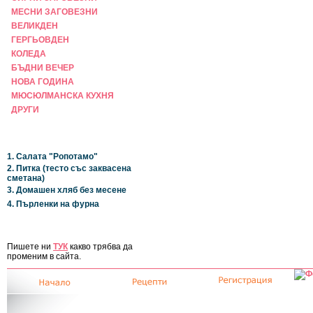
МЕСНИ ЗАГОВЕЗНИ
ВЕЛИКДЕН
ГЕРГЬОВДЕН
КОЛЕДА
БЪДНИ ВЕЧЕР
НОВА ГОДИНА
МЮСЮЛМАНСКА КУХНЯ
ДРУГИ
НАЙ-НОВИ
1. Салата "Ропотамо"
2. Питка (тесто със заквасена
сметана)
3. Домашен хляб без месене
4. Пърленки на фурна
ЗА САЙТА
Пишете ни
ТУК
какво трябва да
променим в сайта.