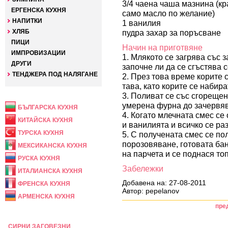
3/4 чаена чаша мазнина (кр
ЕРГЕНСКА КУХНЯ
само масло по желание)
НАПИТКИ
1 ванилия
ХЛЯБ
пудра захар за поръсване
ПИЦИ
Начин на приготвяне
ИМПРОВИЗАЦИИ
1. Млякото се загрява със 
ДРУГИ
започне ли да се сгъстява с
ТЕНДЖЕРА ПОД НАЛЯГАНЕ
2. През това време корите 
тава, като корите се набират
НАЦИОНАЛНА
3. Поливат се със сгорещен
умерена фурна до зачервя
БЪЛГАРСКА КУХНЯ
4. Когато млечната смес се
КИТАЙСКА КУХНЯ
и ванилията и всичко се ра
ТУРСКА КУХНЯ
5. С получената смес се по
порозовяване, готовата бан
МЕКСИКАНСКА КУХНЯ
на парчета и се поднася то
РУСКА КУХНЯ
Забележки
ИТАЛИАНСКА КУХНЯ
Добавена на: 27-08-2011
ФРЕНСКА КУХНЯ
Автор: pepelanov
АРМЕНСКА КУХНЯ
пре
ПРАЗНИЧНА
СИРНИ ЗАГОВЕЗНИ