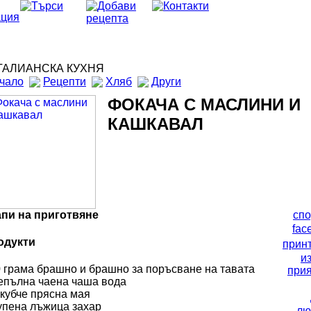
АЛИАНСКА КУХНЯ
чало
Рецепти
Хляб
Други
ФОКАЧА С МАСЛИНИ И
КАШКАВАЛ
апи на приготвяне
спо
fac
одукти
прин
и
 грама брашно и брашно за поръсване на тавата
прия
епълна чаена чаша вода
 кубче прясна мая
упена лъжица захар
лю