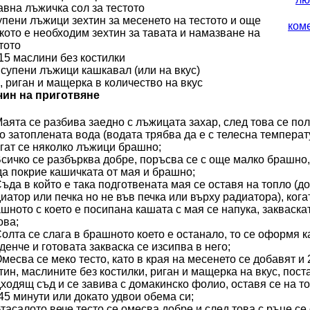
авна лъжичка сол за тестото
упени лъжици зехтин за месенето на тестото и още
ком
кото е необходим зехтин за тавата и намазване на
тото
15 маслини без костилки
 супени лъжици кашкавал (или на вкус)
, риган и мащерка в количество на вкус
чин на приготвяне
Маята се разбива заедно с лъжицата захар, след това се по
о затоплената вода (водата трябва да е с телесна температ
гат се няколко лъжици брашно;
Всичко се разбърква добре, поръсва се с още малко брашно,
да покрие кашичката от мая и брашно;
Съда в който е така подготвената мая се оставя на топло (до
иатор или печка но не във печка или върху радиатора), кога
шното с което е посипана кашата с мая се напука, закваска
ова;
Солта се слага в брашното което е останало, то се оформя к
денче и готовата закваска се изсипва в него;
Омесва се меко тесто, като в края на месенето се добавят и
тин, маслините без костилки, риган и мащерка на вкус, пост
ходящ съд и се завива с домакинско фолио, оставя се на то
45 минути или докато удвои обема си;
Втасалото вече тесто се омесва добре и след това с ръце с