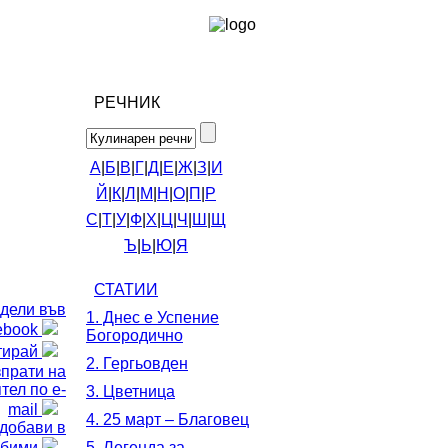
РЕЧНИК
А
|
Б
|
В
|
Г
|
Д
|
Е
|
Ж
|
З
|
И
Й
|
К
|
Л
|
М
|
Н
|
О
|
П
|
Р
С
|
Т
|
У
|
Ф
|
Х
|
Ц
|
Ч
|
Ш
|
Щ
Ъ
|
Ь
|
Ю
|
Я
СТАТИИ
дели във
1. Днес е Успение
ebook
Богородично
тирай
2. Гергьовден
зпрати на
тел по e-
3. Цветница
mail
4. 25 март – Благовец
добави в
бими
5. Легенда за