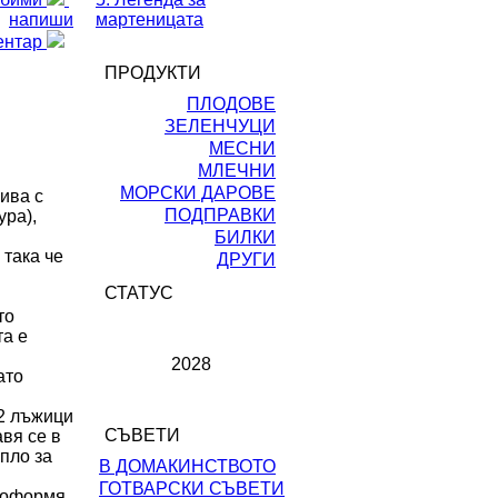
напиши
мартеницата
ентар
ПРОДУКТИ
ПЛОДОВЕ
ЗЕЛЕНЧУЦИ
МЕСНИ
МЛЕЧНИ
МОРСКИ ДАРОВЕ
лива с
ПОДПРАВКИ
ура),
БИЛКИ
 така че
ДРУГИ
СТАТУС
то
та е
2028
ато
 2 лъжици
СЪВЕТИ
авя се в
пло за
В ДОМАКИНСТВОТО
ГОТВАРСКИ СЪВЕТИ
е оформя