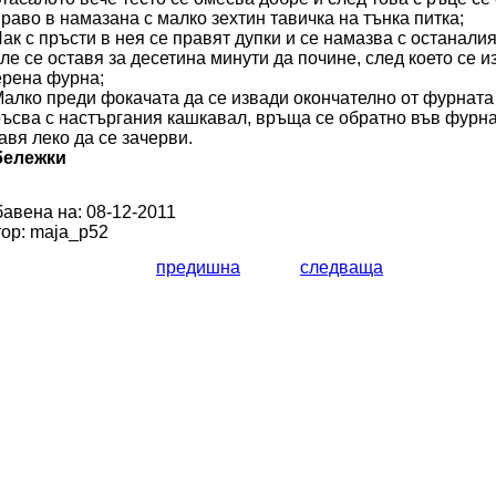
раво в намазана с малко зехтин тавичка на тънка питка;
Пак с пръсти в нея се правят дупки и се намазва с останалия
ле се оставя за десетина минути да почине, след което се и
рена фурна;
Малко преди фокачата да се извади окончателно от фурната
ъсва с настъргания кашкавал, връща се обратно във фурна
авя леко да се зачерви.
бележки
авена на: 08-12-2011
ор: maja_p52
предишна
следваща