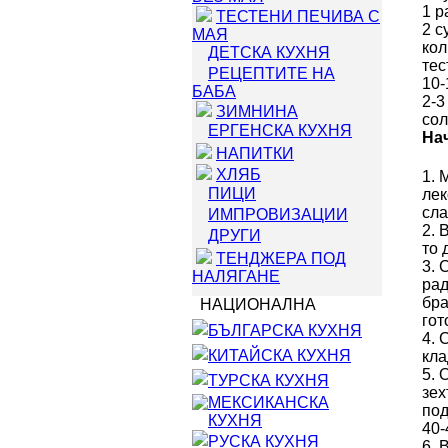
1 р
ТЕСТЕНИ ПЕЧИВА С
2 с
МАЯ
кол
ДЕТСКА КУХНЯ
тес
РЕЦЕПТИТЕ НА
10-
БАБА
2-3
ЗИМНИНА
сол
ЕРГЕНСКА КУХНЯ
На
НАПИТКИ
ХЛЯБ
1. 
ПИЦИ
лек
сла
ИМПРОВИЗАЦИИ
2. 
ДРУГИ
то 
ТЕНДЖЕРА ПОД
3. 
НАЛЯГАНЕ
рад
бра
НАЦИОНАЛНА
гот
БЪЛГАРСКА КУХНЯ
4. 
КИТАЙСКА КУХНЯ
кла
5. 
ТУРСКА КУХНЯ
зех
МЕКСИКАНСКА
под
КУХНЯ
40-
РУСКА КУХНЯ
6. 