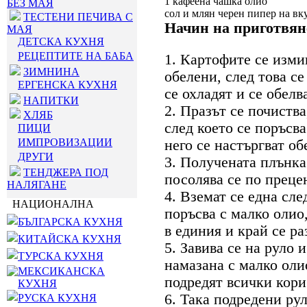
1 кафеена чашка олио
БЕЗ МАЯ
сол и млян черен пипер на вк
ТЕСТЕНИ ПЕЧИВА С
Начин на приготвян
МАЯ
ДЕТСКА КУХНЯ
РЕЦЕПТИТЕ НА БАБА
1. Картофите се измив
ЗИМНИНА
обелени, след това се
ЕРГЕНСКА КУХНЯ
се охладят и се обелв
НАПИТКИ
2. Празът се почиства
ХЛЯБ
след което се поръсва
ПИЦИ
ИМПРОВИЗАЦИИ
него се настъргват об
ДРУГИ
3. Получената плънка
ТЕНДЖЕРА ПОД
посолява се по прецен
НАЛЯГАНЕ
4. Вземат се една сле
НАЦИОНАЛНА
поръсва с малко олио,
БЪЛГАРСКА КУХНЯ
в единия и край се ра
КИТАЙСКА КУХНЯ
5. Завива се на руло 
ТУРСКА КУХНЯ
намазана с малко олио
МЕКСИКАНСКА
подредят всички кори
КУХНЯ
6. Така подредени рул
РУСКА КУХНЯ