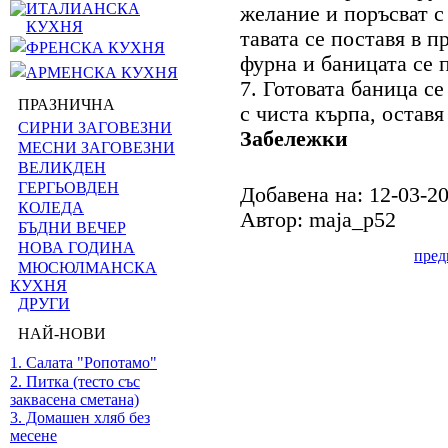
ИТАЛИАНСКА
желание и поръсват с
КУХНЯ
тавата се поставя в 
ФРЕНСКА КУХНЯ
фурна и баницата се п
АРМЕНСКА КУХНЯ
7. Готовата баница се
ПРАЗНИЧНА
с чиста кърпа, оставя 
СИРНИ ЗАГОВЕЗНИ
Забележки
МЕСНИ ЗАГОВЕЗНИ
ВЕЛИКДЕН
ГЕРГЬОВДЕН
Добавена на: 12-03-2
КОЛЕДА
Автор: maja_p52
БЪДНИ ВЕЧЕР
НОВА ГОДИНА
пре
МЮСЮЛМАНСКА
КУХНЯ
ДРУГИ
НАЙ-НОВИ
1. Салата "Ропотамо"
2. Питка (тесто със
заквасена сметана)
3. Домашен хляб без
месене