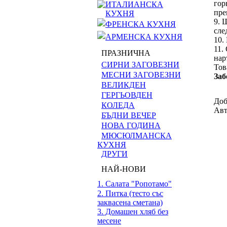
гор
ИТАЛИАНСКА
пре
КУХНЯ
9. 
ФРЕНСКА КУХНЯ
сле
АРМЕНСКА КУХНЯ
10.
11.
ПРАЗНИЧНА
нар
СИРНИ ЗАГОВЕЗНИ
Тов
МЕСНИ ЗАГОВЕЗНИ
Заб
ВЕЛИКДЕН
ГЕРГЬОВДЕН
Доб
КОЛЕДА
Авт
БЪДНИ ВЕЧЕР
НОВА ГОДИНА
МЮСЮЛМАНСКА
КУХНЯ
ДРУГИ
НАЙ-НОВИ
1. Салата "Ропотамо"
2. Питка (тесто със
заквасена сметана)
3. Домашен хляб без
месене