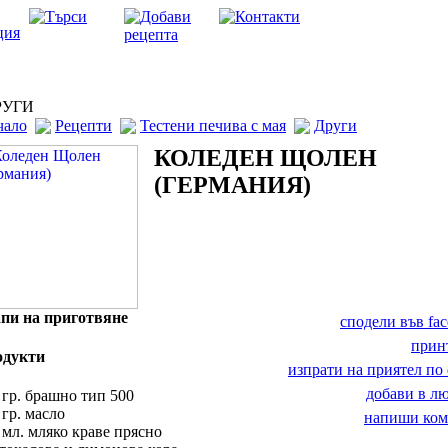
УГИ
чало
Рецепти
Тестени печива с мая
Други
КОЛЕДЕН ЩОЛЕН
(ГЕРМАНИЯ)
пи на приготвяне
сподели във fa
прин
одукти
изпрати на приятел по 
добави в 
 гр. брашно тип 500
 гр. масло
напиши ком
 мл. мляко краве прясно