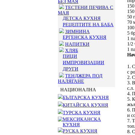
пор
БЕЗ МАЯ
150
ТЕСТЕНИ ПЕЧИВА С
150
МАЯ
50 
ДЕТСКА КУХНЯ
70 
РЕЦЕПТИТЕ НА БАБА
100
ЗИМНИНА
5 б
ЕРГЕНСКА КУХНЯ
1 п
1/2 
НАПИТКИ
1 п
ХЛЯБ
Нач
ПИЦИ
ИМПРОВИЗАЦИИ
1. 
ДРУГИ
с р
ТЕНДЖЕРА ПОД
2. 
НАЛЯГАНЕ
3. 
с.л
НАЦИОНАЛНА
4. 
БЪЛГАРСКА КУХНЯ
5. 
жъл
КИТАЙСКА КУХНЯ
6. 
ТУРСКА КУХНЯ
и с
МЕКСИКАНСКА
7. 
КУХНЯ
топ
РУСКА КУХНЯ
8. 