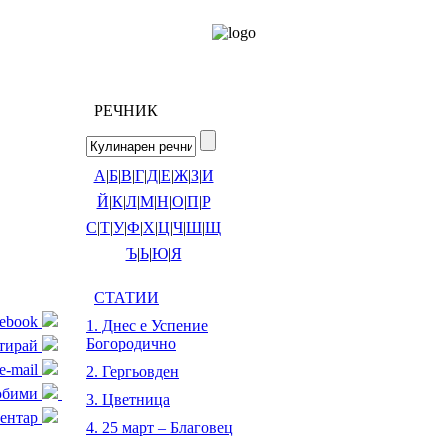
РЕЧНИК
А
|
Б
|
В
|
Г
|
Д
|
Е
|
Ж
|
З
|
И
Й
|
К
|
Л
|
М
|
Н
|
О
|
П
|
Р
С
|
Т
|
У
|
Ф
|
Х
|
Ц
|
Ч
|
Ш
|
Щ
Ъ
|
Ь
|
Ю
|
Я
СТАТИИ
cebook
1. Днес е Успение
Богородично
тирай
e-mail
2. Гергьовден
любими
3. Цветница
ентар
4. 25 март – Благовец