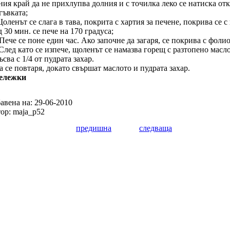
ния край да не прихлупва долния и с точилка леко се натиска от
гъвката;
Щоленът се слага в тава, покрита с хартия за печене, покрива се с
д 30 мин. се пече на 170 градуса;
 Пече се поне един час. Ако започне да загаря, се покрива с фолио
 След като се изпече, щоленът се намазва горещ с разтопено масло
ъсва с 1/4 от пудрата захар.
а се повтаря, докато свършат маслото и пудрата захар.
ележки
авена на: 29-06-2010
ор: maja_p52
предишна
следваща