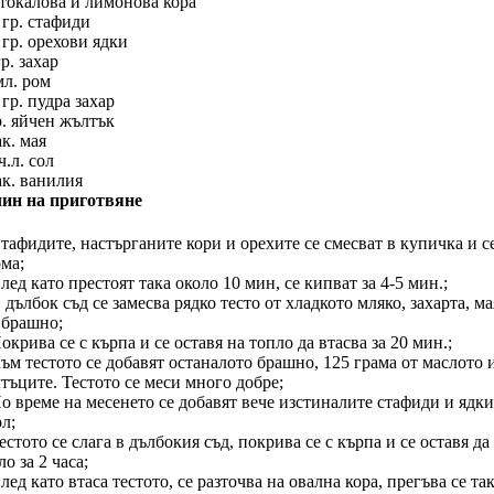
токалова и лимонова кора
 гр. стафиди
 гр. орехови ядки
гр. захар
мл. ром
 гр. пудра захар
р. яйчен жълтък
ак. мая
ч.л. сол
ак. ванилия
ин на приготвяне
Стафидите, настърганите кори и орехите се смесват в купичка и с
ома;
След като престоят така около 10 мин, се кипват за 4-5 мин.;
В дълбок съд се замесва рядко тесто от хладкото мляко, захарта, ма
. брашно;
Покрива се с кърпа и се оставя на топло да втасва за 20 мин.;
Към тестото се добавят останалото брашно, 125 грама от маслото 
тъците. Тестото се меси много добре;
По време на месенето се добавят вече изстиналите стафиди и ядк
ол;
Тестото се слага в дълбокия съд, покрива се с кърпа и се оставя да
ло за 2 часа;
След като втаса тестото, се разточва на овална кора, прегъва се так