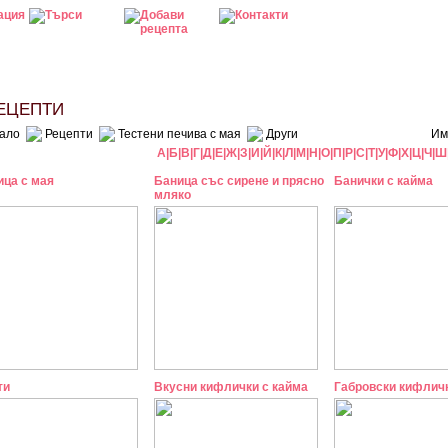
ЦЕПТИ
ало
Рецепти
Тестени печива с мая
Други
Им
А
|
Б
|
В
|
Г
|
Д
|
Е
|
Ж
|
З
|
И
|
Й
|
К
|
Л
|
М
|
Н
|
О
|
П
|
Р
|
С
|
Т
|
У
|
Ф
|
Х
|
Ц
|
Ч
|
Ш
ица с мая
Баница със сирене и прясно
Банички с кайма
мляко
ти
Вкусни кифлички с кайма
Габровски кифлич