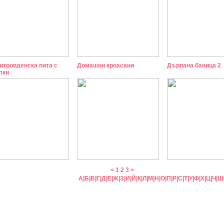
итровденска пита с
Домашни кроасани
Дърпана баница 2
лки
<
1
2
3
>
А
|
Б
|
В
|
Г
|
Д
|
Е
|
Ж
|
З
|
И
|
Й
|
К
|
Л
|
М
|
Н
|
О
|
П
|
Р
|
С
|
Т
|
У
|
Ф
|
Х
|
Ц
|
Ч
|
Ш