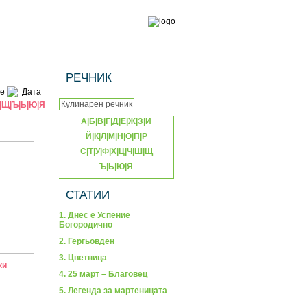
РЕЧНИК
е
Дата
|
Щ
|
Ъ
|
Ь
|
Ю
|
Я
А
|
Б
|
В
|
Г
|
Д
|
Е
|
Ж
|
З
|
И
Й
|
К
|
Л
|
М
|
Н
|
О
|
П
|
Р
С
|
Т
|
У
|
Ф
|
Х
|
Ц
|
Ч
|
Ш
|
Щ
Ъ
|
Ь
|
Ю
|
Я
СТАТИИ
1. Днес е Успение
Богородично
2. Гергьовден
3. Цветница
ки
4. 25 март – Благовец
5. Легенда за мартеницата