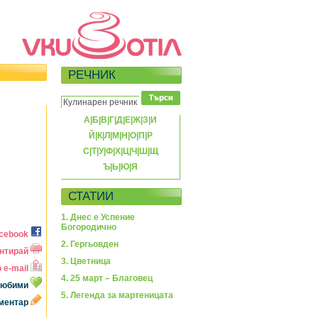
РЕЧНИК
А
|
Б
|
В
|
Г
|
Д
|
Е
|
Ж
|
З
|
И
Й
|
К
|
Л
|
М
|
Н
|
О
|
П
|
Р
С
|
Т
|
У
|
Ф
|
Х
|
Ц
|
Ч
|
Ш
|
Щ
Ъ
|
Ь
|
Ю
|
Я
СТАТИИ
1. Днес е Успение
Богородично
acebook
2. Гергьовден
нтирай
3. Цветница
 e-mail
4. 25 март – Благовец
 любими
5. Легенда за мартеницата
оментар