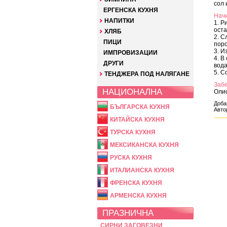
сол 
ЕРГЕНСКА КУХНЯ
Начи
НАПИТКИ
1. Р
оста
ХЛЯБ
2. С
ПИЦИ
поро
3. И
ИМПРОВИЗАЦИИ
4. В
ДРУГИ
вода
5. С
ТЕНДЖЕРА ПОД НАЛЯГАНЕ
Заб
НАЦИОНАЛНА
Олио
Доба
БЪЛГАРСКА КУХНЯ
Авто
КИТАЙСКА КУХНЯ
ТУРСКА КУХНЯ
МЕКСИКАНСКА КУХНЯ
РУСКА КУХНЯ
ИТАЛИАНСКА КУХНЯ
ФРЕНСКА КУХНЯ
АРМЕНСКА КУХНЯ
ПРАЗНИЧНА
СИРНИ ЗАГОВЕЗНИ