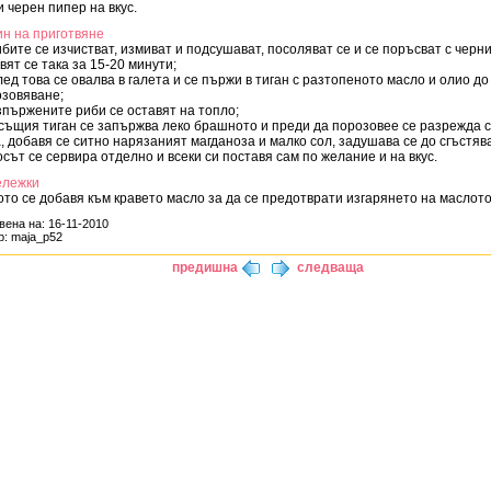
и черен пипер на вкус.
н на приготвяне
ибите се изчистват, измиват и подсушават, посоляват се и се поръсват с черн
вят се така за 15-20 минути;
лед това се овалва в галета и се пържи в тиган с разтопеното масло и олио до
зовяване;
зпържените риби се оставят на топло;
 същия тиган се запържва леко брашното и преди да порозовее се разрежда 
, добавя се ситно нарязаният магданоза и малко сол, задушава се до сгъстяв
осът се сервира отделно и всеки си поставя сам по желание и на вкус.
ележки
то се добавя към кравето масло за да се предотврати изгарянето на маслото
вена на: 16-11-2010
р: maja_p52
предишна
следваща