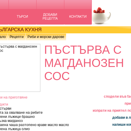
ЛГАРСКА КУХНЯ
ало
Рецепти
Риби и морски дарове
ПЪСТЪРВА С
МАГДАНОЗЕН
СОС
сподели във f
и на приготвяне
при
дукти
стърви
изпрати на приятел по
та за овалване на рибите
упени лъжици брашно
добави в
ъзка магданоз
напиши к
чаена чаша разтопено краве масло масло
пена лъжица олио