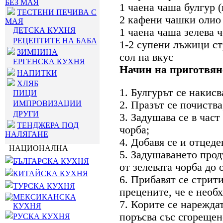
БЕЗ МАЯ
1 чаена чаша булгур 
ТЕСТЕНИ ПЕЧИВА С
2 кафени чашки олио
МАЯ
ДЕТСКА КУХНЯ
1 чаена чаша зелева 
РЕЦЕПТИТЕ НА БАБА
1-2 супени лъжици с
ЗИМНИНА
сол на вкус
ЕРГЕНСКА КУХНЯ
Начин на приготвян
НАПИТКИ
ХЛЯБ
1. Булгурът се накисв
ПИЦИ
ИМПРОВИЗАЦИИ
2. Празът се почиства
ДРУГИ
3. Задушава се в част
ТЕНДЖЕРА ПОД
чорба;
НАЛЯГАНЕ
4. Добавя се и отцеде
НАЦИОНАЛНА
5. Задушаването прод
БЪЛГАРСКА КУХНЯ
от зелевата чорба до 
КИТАЙСКА КУХНЯ
6. Прибавят се стрит
ТУРСКА КУХНЯ
прецените, че е необ
МЕКСИКАНСКА
7. Корите се нареждат
КУХНЯ
поръсва със сгорещено
РУСКА КУХНЯ