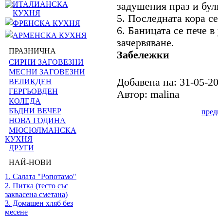
ИТАЛИАНСКА
задушения праз и бул
КУХНЯ
5. Последната кора с
ФРЕНСКА КУХНЯ
6. Баницата се пече 
АРМЕНСКА КУХНЯ
зачервяване.
ПРАЗНИЧНА
Забележки
СИРНИ ЗАГОВЕЗНИ
МЕСНИ ЗАГОВЕЗНИ
Добавена на: 31-05-2
ВЕЛИКДЕН
ГЕРГЬОВДЕН
Автор: malina
КОЛЕДА
БЪДНИ ВЕЧЕР
пре
НОВА ГОДИНА
МЮСЮЛМАНСКА
КУХНЯ
ДРУГИ
НАЙ-НОВИ
1. Салата "Ропотамо"
2. Питка (тесто със
заквасена сметана)
3. Домашен хляб без
месене