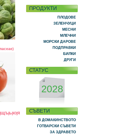
ПРОДУКТИ
ПЛОДОВЕ
ЗЕЛЕНЧУЦИ
МЕСНИ
МЛЕЧНИ
МОРСКИ ДАРОВЕ
ПОДПРАВКИ
anaceae)
БИЛКИ
ДРУГИ
СТАТУС
2028
СЪВЕТИ
|
Щ
|
Ъ
|
Ь
|
Ю
|
Я
В ДОМАКИНСТВОТО
ГОТВАРСКИ СЪВЕТИ
ЗА ЗДРАВЕТО