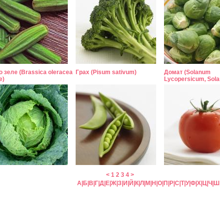
 зеле (Brassica oleracea
Грах (Pisum sativum)
Домат (Solanum
e)
Lycopersicum, Sol
<
1
2
3
4
>
А
|
Б
|
В
|
Г
|
Д
|
Е
|
Ж
|
З
|
И
|
Й
|
К
|
Л
|
М
|
Н
|
О
|
П
|
Р
|
С
|
Т
|
У
|
Ф
|
Х
|
Ц
|
Ч
|
Ш