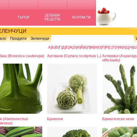
ЛЕНЧУЦИ
ало
Продукти
Зеленчуци
А
|
Б
|
В
|
Г
|
Д
|
Е
|
Ж
|
З
|
И
|
Й
|
К
|
Л
|
М
|
Н
|
О
|
П
|
Р
|
С
|
Т
|
У
|
Ф
|
Х
|
Ц
|
Ч
|
Ш
аш (Brassica caulorapa)
Артишок (Cynara scolymus L.)
Аспержи (Asparag
officinalis)
я (Abelmoschus
Броколи
Брюкселско зеле
lentus)