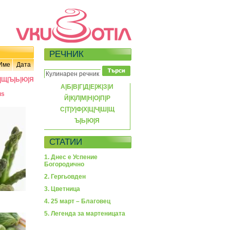
РЕЧНИК
Име
Дата
|
Щ
|
Ъ
|
Ь
|
Ю
|
Я
А
|
Б
|
В
|
Г
|
Д
|
Е
|
Ж
|
З
|
И
us
Й
|
К
|
Л
|
М
|
Н
|
О
|
П
|
Р
С
|
Т
|
У
|
Ф
|
Х
|
Ц
|
Ч
|
Ш
|
Щ
Ъ
|
Ь
|
Ю
|
Я
СТАТИИ
1. Днес е Успение
Богородично
2. Гергьовден
3. Цветница
4. 25 март – Благовец
5. Легенда за мартеницата