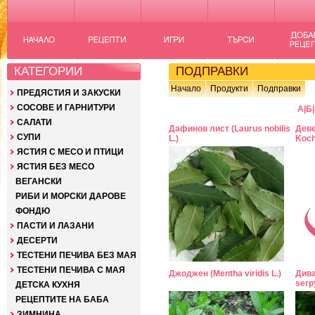
КАТЕГОРИИ
ПОДПРАВКИ
Начало
Продукти
Подправки
ПРЕДЯСТИЯ И ЗАКУСКИ
СОСОВЕ И ГАРНИТУРИ
А
|
Б
|
САЛАТИ
Дафинов лист (Laurus nobilis
Деве
СУПИ
L.)
Koch
ЯСТИЯ С МЕСО И ПТИЦИ
ЯСТИЯ БЕЗ МЕСО
ВЕГАНСКИ
РИБИ И МОРСКИ ДАРОВЕ
ФОНДЮ
ПАСТИ И ЛАЗАНИ
ДЕСЕРТИ
ТЕСТЕНИ ПЕЧИВА БЕЗ МАЯ
ТЕСТЕНИ ПЕЧИВА С МАЯ
Джоджен (Mentha viridis L.)
Дива
serp
ДЕТСКА КУХНЯ
РЕЦЕПТИТЕ НА БАБА
ЗИМНИНА