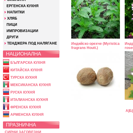
ЕРГЕНСКА КУХНЯ
НАПИТКИ
ХЛЯБ
ПИЦИ
ИМПРОВИЗАЦИИ
ДРУГИ
ТЕНДЖЕРА ПОД НАЛЯГАНЕ
Индийско орехче (Myristica
Индр
fragrans Houtt.)
rose
НАЦИОНАЛНА
БЪЛГАРСКА КУХНЯ
КИТАЙСКА КУХНЯ
ТУРСКА КУХНЯ
МЕКСИКАНСКА КУХНЯ
РУСКА КУХНЯ
ИТАЛИАНСКА КУХНЯ
ФРЕНСКА КУХНЯ
А
|
Б
|
АРМЕНСКА КУХНЯ
ПРАЗНИЧНА
СИРНИ ЗАГОВЕЗНИ