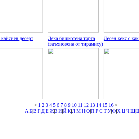
 кайсиев десерт
Лека бишкотена торта
Лесен кекс с как
(вдъхновена от тирамису)
<
1
2
3
4
5
6
7
8
9
10
11
12
13
14
15
16
>
А
|
Б
|
В
|
Г
|
Д
|
Е
|
Ж
|
З
|
И
|
Й
|
К
|
Л
|
М
|
Н
|
О
|
П
|
Р
|
С
|
Т
|
У
|
Ф
|
Х
|
Ц
|
Ч
|
Ш
|