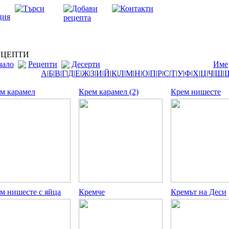
ЦЕПТИ
чало
Рецепти
Десерти
Име
А
|
Б
|
В
|
Г
|
Д
|
Е
|
Ж
|
З
|
И
|
Й
|
К
|
Л
|
М
|
Н
|
О
|
П
|
Р
|
С
|
Т
|
У
|
Ф
|
Х
|
Ц
|
Ч
|
Ш
|
м карамел
Крем карамел (2)
Крем нишесте
м нишесте с яйца
Кремче
Кремът на Деси