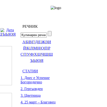
РЕЧНИК
Дата
Щ
|
Ъ
|
Ь
|
Ю
|
Я
А
|
Б
|
В
|
Г
|
Д
|
Е
|
Ж
|
З
|
И
Й
|
К
|
Л
|
М
|
Н
|
О
|
П
|
Р
С
|
Т
|
У
|
Ф
|
Х
|
Ц
|
Ч
|
Ш
|
Щ
Ъ
|
Ь
|
Ю
|
Я
СТАТИИ
1. Днес е Успение
Богородично
2. Гергьовден
3. Цветница
4. 25 март – Благовец