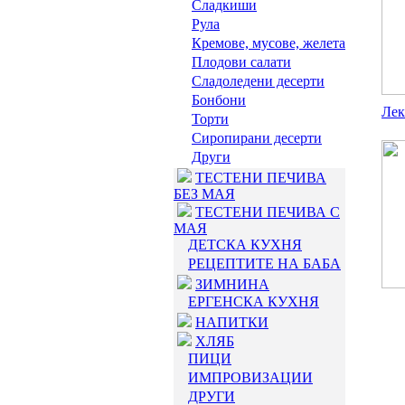
Сладкиши
Рула
Кремове, мусове, желета
Плодови салати
Сладоледени десерти
Бонбони
Лек
Торти
Сиропирани десерти
Други
ТЕСТЕНИ ПЕЧИВА
БЕЗ МАЯ
ТЕСТЕНИ ПЕЧИВА С
МАЯ
ДЕТСКА КУХНЯ
РЕЦЕПТИТЕ НА БАБА
ЗИМНИНА
ЕРГЕНСКА КУХНЯ
НАПИТКИ
ХЛЯБ
ПИЦИ
ИМПРОВИЗАЦИИ
ДРУГИ