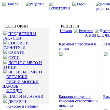
КАТЕГОРИИ
РЕЦЕПТИ
Начало
Рецепти
Десер
ПРЕДЯСТИЯ И
А
|
Б
|
В
|
Г
|
Д
|
Е
|
Ж
|
ЗАКУСКИ
СОСОВЕ И
Kрамбъл с праскови и
Агн
ГАРНИТУРИ
сливи
САЛАТИ
СУПИ
ЯСТИЯ С МЕСО И
ПТИЦИ
ЯСТИЯ БЕЗ МЕСО
ВЕГАНСКИ
РИБИ И МОРСКИ
ДАРОВЕ
ФОНДЮ
ПАСТИ И ЛАЗАНИ
Бананов сладкиш с
Бан
кокосови стърготини и
ДЕСЕРТИ
шоколад
Кексове и мъфини