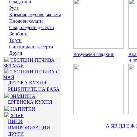
Сладкиши
Рула
Кремове, мусове, желета
Плодови салати
Сладоледени десерти
Бонбони
Торти
Сиропирани десерти
Други
Козуначен сладкиш
Кра
и л
ТЕСТЕНИ ПЕЧИВА
БЕЗ МАЯ
ТЕСТЕНИ ПЕЧИВА С
МАЯ
ДЕТСКА КУХНЯ
РЕЦЕПТИТЕ НА БАБА
ЗИМНИНА
ЕРГЕНСКА КУХНЯ
НАПИТКИ
ХЛЯБ
ПИЦИ
А
|
Б
|
В
|
Г
|
Д
|
Е
|
Ж
|
ИМПРОВИЗАЦИИ
ДРУГИ