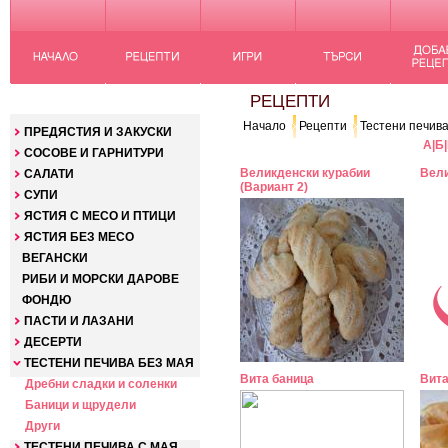
КАТЕГОРИИ
РЕЦЕПТИ
Начало
Рецепти
Тестени печива
ПРЕДЯСТИЯ И ЗАКУСКИ
А
|
Б
|
СОСОВЕ И ГАРНИТУРИ
Великденски курабии
Вели
САЛАТИ
(Вариант 2)
СУПИ
ЯСТИЯ С МЕСО И ПТИЦИ
ЯСТИЯ БЕЗ МЕСО
ВЕГАНСКИ
РИБИ И МОРСКИ ДАРОВЕ
ФОНДЮ
ПАСТИ И ЛАЗАНИ
ДЕСЕРТИ
ТЕСТЕНИ ПЕЧИВА БЕЗ МАЯ
Вита баница
Вита
Дребни сладки и соленки
Баници и щрудели
Други
ТЕСТЕНИ ПЕЧИВА С МАЯ