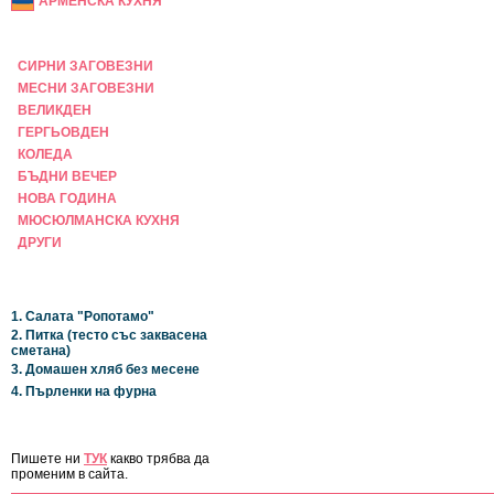
АРМЕНСКА КУХНЯ
ПРАЗНИЧНА
СИРНИ ЗАГОВЕЗНИ
МЕСНИ ЗАГОВЕЗНИ
ВЕЛИКДЕН
ГЕРГЬОВДЕН
КОЛЕДА
БЪДНИ ВЕЧЕР
НОВА ГОДИНА
МЮСЮЛМАНСКА КУХНЯ
ДРУГИ
НАЙ-НОВИ
1. Салата "Ропотамо"
2. Питка (тесто със заквасена
сметана)
3. Домашен хляб без месене
4. Пърленки на фурна
ЗА САЙТА
Пишете ни
ТУК
какво трябва да
променим в сайта.