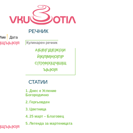
РЕЧНИК
Име
Дата
|
Щ
|
Ъ
|
Ь
|
Ю
|
Я
А
|
Б
|
В
|
Г
|
Д
|
Е
|
Ж
|
З
|
И
Й
|
К
|
Л
|
М
|
Н
|
О
|
П
|
Р
С
|
Т
|
У
|
Ф
|
Х
|
Ц
|
Ч
|
Ш
|
Щ
Ъ
|
Ь
|
Ю
|
Я
СТАТИИ
1. Днес е Успение
Богородично
2. Гергьовден
3. Цветница
4. 25 март – Благовец
5. Легенда за мартеницата
|
Щ
|
Ъ
|
Ь
|
Ю
|
Я