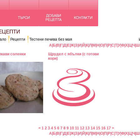
ЦЕПТИ
ало
Рецепти
Тестени печива без мая
А
|
Б
|
В
|
Г
|
Д
|
Е
|
Ж
|
З
|
И
|
Й
|
К
|
Л
|
М
|
Н
|
О
|
П
|
Р
|
С
|
Т
|
У
|
Ф
|
Х
|
Ц
|
Ч
|
Ш
пкави соленки
Щрудел с ябълки (с готови
кори)
<
1
2
3
4
5
6
7
8
9
10
11
12
13
14
15
16
17
>
А
|
Б
|
В
|
Г
|
Д
|
Е
|
Ж
|
З
|
И
|
Й
|
К
|
Л
|
М
|
Н
|
О
|
П
|
Р
|
С
|
Т
|
У
|
Ф
|
Х
|
Ц
|
Ч
|
Ш