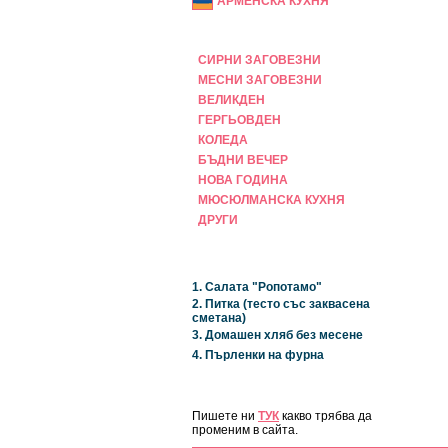
АРМЕНСКА КУХНЯ
ПРАЗНИЧНА
СИРНИ ЗАГОВЕЗНИ
МЕСНИ ЗАГОВЕЗНИ
ВЕЛИКДЕН
ГЕРГЬОВДЕН
КОЛЕДА
БЪДНИ ВЕЧЕР
НОВА ГОДИНА
МЮСЮЛМАНСКА КУХНЯ
ДРУГИ
НАЙ-НОВИ
1. Салата "Ропотамо"
2. Питка (тесто със заквасена
сметана)
3. Домашен хляб без месене
4. Пърленки на фурна
ЗА САЙТА
Пишете ни
ТУК
какво трябва да
променим в сайта.