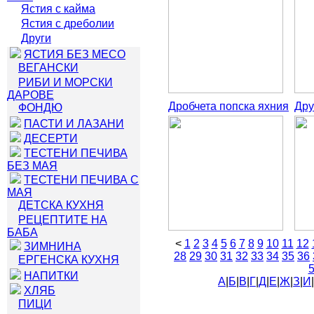
Ястия с кайма
Ястия с дреболии
Други
ЯСТИЯ БЕЗ МЕСО
ВЕГАНСКИ
РИБИ И МОРСКИ
ДАРОВЕ
Дробчета попска яхния
Дру
ФОНДЮ
ПАСТИ И ЛАЗАНИ
ДЕСЕРТИ
ТЕСТЕНИ ПЕЧИВА
БЕЗ МАЯ
ТЕСТЕНИ ПЕЧИВА С
МАЯ
ДЕТСКА КУХНЯ
РЕЦЕПТИТЕ НА
БАБА
<
1
2
3
4
5
6
7
8
9
10
11
12
ЗИМНИНА
28
29
30
31
32
33
34
35
36
ЕРГЕНСКА КУХНЯ
НАПИТКИ
А
|
Б
|
В
|
Г
|
Д
|
Е
|
Ж
|
З
|
И
|
ХЛЯБ
ПИЦИ