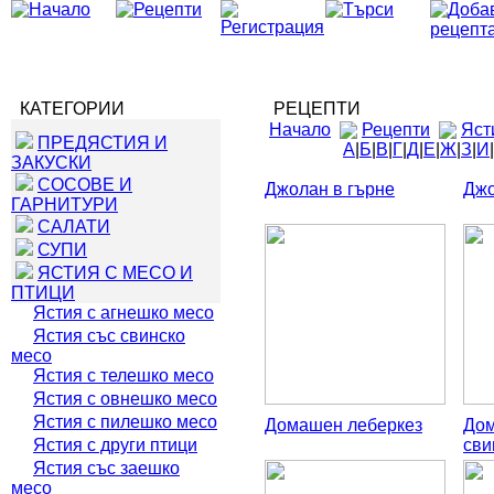
КАТЕГОРИИ
РЕЦЕПТИ
Начало
Рецепти
Яст
ПРЕДЯСТИЯ И
А
|
Б
|
В
|
Г
|
Д
|
Е
|
Ж
|
З
|
И
|
ЗАКУСКИ
СОСОВЕ И
Джолан в гърне
Джо
ГАРНИТУРИ
САЛАТИ
СУПИ
ЯСТИЯ С МЕСО И
ПТИЦИ
Ястия с агнешко месо
Ястия със свинско
месо
Ястия с телешко месо
Ястия с овнешко месо
Ястия с пилешко месо
Домашен леберкез
Дом
Ястия с други птици
сви
Ястия със заешко
месо