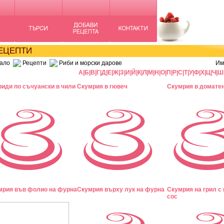
ЦЕПТИ
ало
Рецепти
Риби и морски дарове
Им
А
|
Б
|
В
|
Г
|
Д
|
Е
|
Ж
|
З
|
И
|
Й
|
К
|
Л
|
М
|
Н
|
О
|
П
|
Р
|
С
|
Т
|
У
|
Ф
|
Х
|
Ц
|
Ч
|
Ш
риди по съчуански в чили
Скумрия в гювеч
Скумрия в доматен
мрия във фолио на фурна
Скумрия върху лук на фурна
Скумрия на грил с
сос