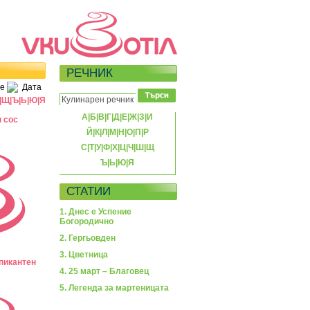
РЕЧНИК
е
Дата
|
Щ
|
Ъ
|
Ь
|
Ю
|
Я
А
|
Б
|
В
|
Г
|
Д
|
Е
|
Ж
|
З
|
И
 сос
Й
|
К
|
Л
|
М
|
Н
|
О
|
П
|
Р
С
|
Т
|
У
|
Ф
|
Х
|
Ц
|
Ч
|
Ш
|
Щ
Ъ
|
Ь
|
Ю
|
Я
СТАТИИ
1. Днес е Успение
Богородично
2. Гергьовден
3. Цветница
 пикантен
4. 25 март – Благовец
5. Легенда за мартеницата