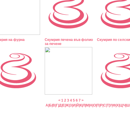
мрия на фурна
Скумрия печена във фолио
Скумрия по селски
за печене
<
1
2
3
4
5
6
7
>
А
|
Б
|
В
|
Г
|
Д
|
Е
|
Ж
|
З
|
И
|
Й
|
К
|
Л
|
М
|
Н
|
О
|
П
|
Р
|
С
|
Т
|
У
|
Ф
|
Х
|
Ц
|
Ч
|
Ш