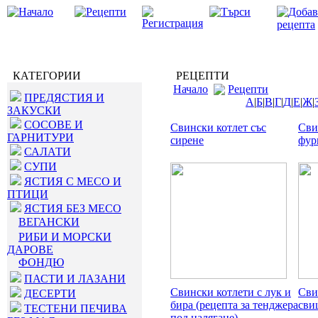
КАТЕГОРИИ
РЕЦЕПТИ
Начало
Рецепти
ПРЕДЯСТИЯ И
А
|
Б
|
В
|
Г
|
Д
|
Е
|
Ж
|
ЗАКУСКИ
СОСОВЕ И
Свински котлет със
Сви
ГАРНИТУРИ
сирене
фур
САЛАТИ
СУПИ
ЯСТИЯ С МЕСО И
ПТИЦИ
ЯСТИЯ БЕЗ МЕСО
ВЕГАНСКИ
РИБИ И МОРСКИ
ДАРОВЕ
ФОНДЮ
ПАСТИ И ЛАЗАНИ
Свински котлети с лук и
Сви
ДЕСЕРТИ
бира (рецепта за тенджера
сви
ТЕСТЕНИ ПЕЧИВА
под налягане)