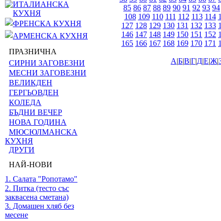
ИТАЛИАНСКА
85
86
87
88
89
90
91
92
93
94
КУХНЯ
108
109
110
111
112
113
114
ФРЕНСКА КУХНЯ
127
128
129
130
131
132
133
146
147
148
149
150
151
152
АРМЕНСКА КУХНЯ
165
166
167
168
169
170
171
ПРАЗНИЧНА
А
|
Б
|
В
|
Г
|
Д
|
Е
|
Ж
|
СИРНИ ЗАГОВЕЗНИ
МЕСНИ ЗАГОВЕЗНИ
ВЕЛИКДЕН
ГЕРГЬОВДЕН
КОЛЕДА
БЪДНИ ВЕЧЕР
НОВА ГОДИНА
МЮСЮЛМАНСКА
КУХНЯ
ДРУГИ
НАЙ-НОВИ
1. Салата "Ропотамо"
2. Питка (тесто със
заквасена сметана)
3. Домашен хляб без
месене