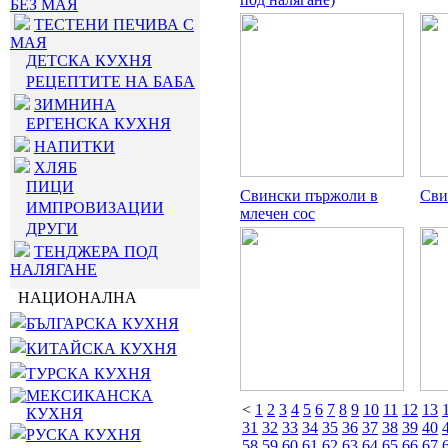
БЕЗ МАЯ
ТЕСТЕНИ ПЕЧИВА С
МАЯ
ДЕТСКА КУХНЯ
РЕЦЕПТИТЕ НА БАБА
ЗИМНИНА
ЕРГЕНСКА КУХНЯ
НАПИТКИ
ХЛЯБ
ПИЦИ
Свински пържоли в
Сви
ИМПРОВИЗАЦИИ
млечен сос
ДРУГИ
ТЕНДЖЕРА ПОД
НАЛЯГАНЕ
НАЦИОНАЛНА
БЪЛГАРСКА КУХНЯ
КИТАЙСКА КУХНЯ
ТУРСКА КУХНЯ
МЕКСИКАНСКА
<
1
2
3
4
5
6
7
8
9
10
11
12
13
КУХНЯ
31
32
33
34
35
36
37
38
39
40
РУСКА КУХНЯ
58
59
60
61
62
63
64
65
66
67