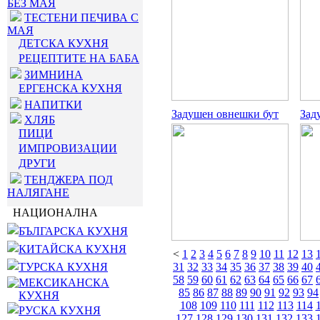
БЕЗ МАЯ
ТЕСТЕНИ ПЕЧИВА С
МАЯ
ДЕТСКА КУХНЯ
РЕЦЕПТИТЕ НА БАБА
ЗИМНИНА
ЕРГЕНСКА КУХНЯ
НАПИТКИ
Задушен овнешки бут
Зад
ХЛЯБ
ПИЦИ
ИМПРОВИЗАЦИИ
ДРУГИ
ТЕНДЖЕРА ПОД
НАЛЯГАНЕ
НАЦИОНАЛНА
БЪЛГАРСКА КУХНЯ
КИТАЙСКА КУХНЯ
<
1
2
3
4
5
6
7
8
9
10
11
12
13
ТУРСКА КУХНЯ
31
32
33
34
35
36
37
38
39
40
58
59
60
61
62
63
64
65
66
67
МЕКСИКАНСКА
85
86
87
88
89
90
91
92
93
94
КУХНЯ
108
109
110
111
112
113
114
РУСКА КУХНЯ
127
128
129
130
131
132
133