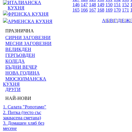
ИТАЛИАНСКА
146
147
148
149
150
151
152
КУХНЯ
165
166
167
168
169
170
171
ФРЕНСКА КУХНЯ
А
|
Б
|
В
|
Г
|
Д
|
Е
|
Ж
|
АРМЕНСКА КУХНЯ
ПРАЗНИЧНА
СИРНИ ЗАГОВЕЗНИ
МЕСНИ ЗАГОВЕЗНИ
ВЕЛИКДЕН
ГЕРГЬОВДЕН
КОЛЕДА
БЪДНИ ВЕЧЕР
НОВА ГОДИНА
МЮСЮЛМАНСКА
КУХНЯ
ДРУГИ
НАЙ-НОВИ
1. Салата "Ропотамо"
2. Питка (тесто със
заквасена сметана)
3. Домашен хляб без
месене